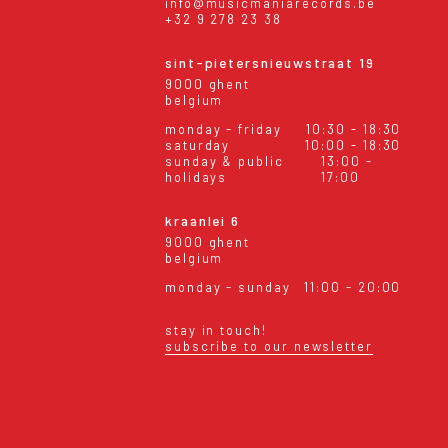
info@musicmaniarecords.be
+32 9 278 23 38
sint-pietersnieuwstraat 19
9000 ghent
belgium
monday - friday
10:30 - 18:30
saturday
10:00 - 18:30
sunday & public
13:00 -
holidays
17:00
kraanlei 6
9000 ghent
belgium
monday - sunday
11:00 - 20:00
stay in touch!
subscribe to our newsletter