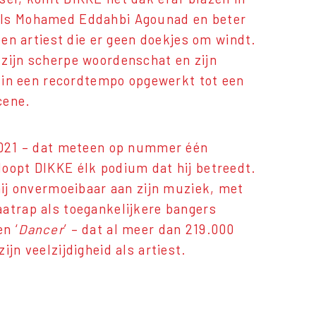
als Mohamed Eddahbi Agounad en beter
 een artiest die er geen doekjes om windt.
 zijn scherpe woordenschat en zijn
ch in een recordtempo opgewerkt tot een
cene.
2021 – dat meteen op nummer één
loopt DIKKE élk podium dat hij betreedt.
 hij onvermoeibaar aan zijn muziek, met
aatrap als toegankelijkere bangers
en ‘
Dancer
’ – dat al meer dan 219.000
ijn veelzijdigheid als artiest.