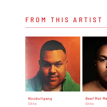
FROM THIS ARTIST
Nooduitgang
Beef Met Me
Dikke
Dikke