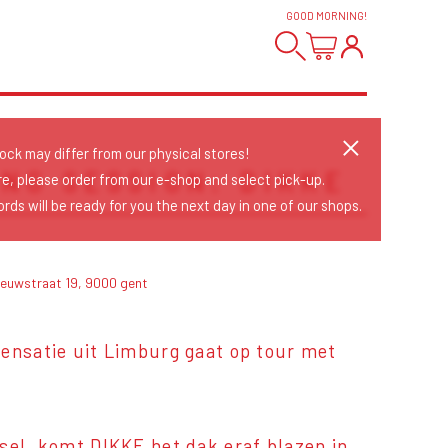
GOOD MORNING
!
tock may differ from our physical stores!
ING SESSION: DIKKE
re, please order from our e-shop and select pick-up.
rds will be ready for you the next day in one of our shops.
nieuwstraat 19, 9000 gent
sensatie uit Limburg gaat op tour met
sel, komt DIKKE het dak eraf blazen in