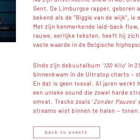
Gent. De Limburgse rapper, geboren 
bekend als de "Biggie van de wijk", is
Met zijn kenmerkende laid-back flow,
rauwe, eerlijke teksten, heeft hij zi
vaste waarde in de Belgische hiphops
Sinds zijn debuutalbum
‘130 Kilo
’ in 
binnenkwam in de Ultratop charts – s
En dat is geen toeval. Al jaren werkt
een unieke sound die zowel harde str
omvat. Tracks zoals ‘
Zonder Pauzes
’ 
streams wist binnen te halen – tonen z
back to events