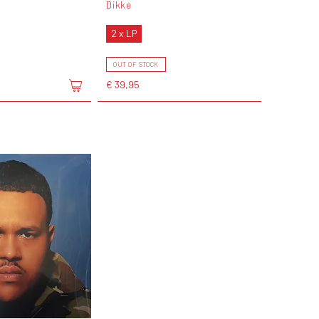
Dikke
2 x LP
OUT OF STOCK
€ 39,95