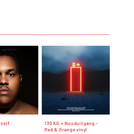
zelf
130 KG + Nooduitgang -
Red & Orange vinyl