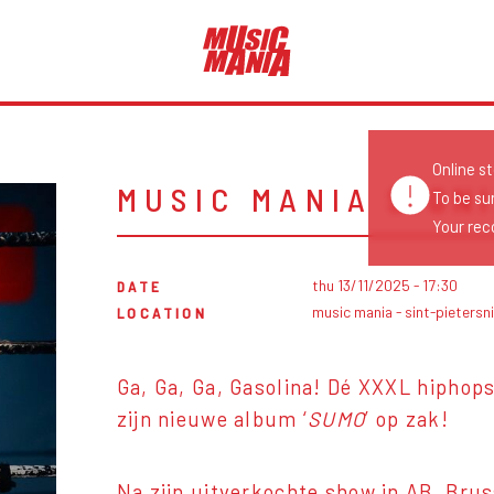
Online s
MUSIC MANIA SIGN
To be su
Your reco
thu 13/11/2025 - 17:30
DATE
music mania - sint-pieters
LOCATION
Ga, Ga, Ga, Gasolina! Dé XXXL hiphop
zijn nieuwe album ‘
SUMO
’ op zak!
Na zijn uitverkochte show in AB, Brus