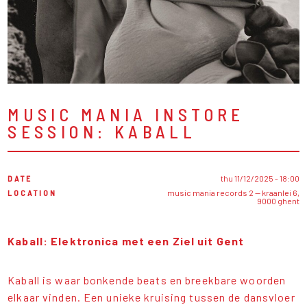
MUSIC MANIA INSTORE
SESSION: KABALL
DATE
thu 11/12/2025 - 18:00
LOCATION
music mania records 2 — kraanlei 6,
9000 ghent
Kaball: Elektronica met een Ziel uit Gent
Kaball is waar bonkende beats en breekbare woorden
elkaar vinden. Een unieke kruising tussen de dansvloer