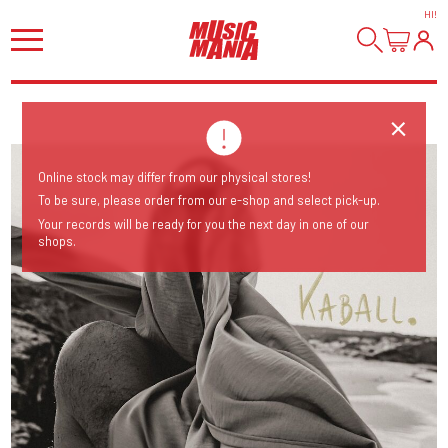
HI
!
Online stock may differ from our physical stores!
To be sure, please order from our e-shop and select pick-up.
Your records will be ready for you the next day in one of our
shops.