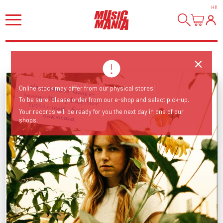
HI
!
Nederlandse singer-songwriter op Excelsior. Tussen indie, folk en
Online stock may differ from our physical stores!
To be sure, please order from our e-shop and select pick-up.
Your records will be ready for you the next day in one of our
americana.
shops.