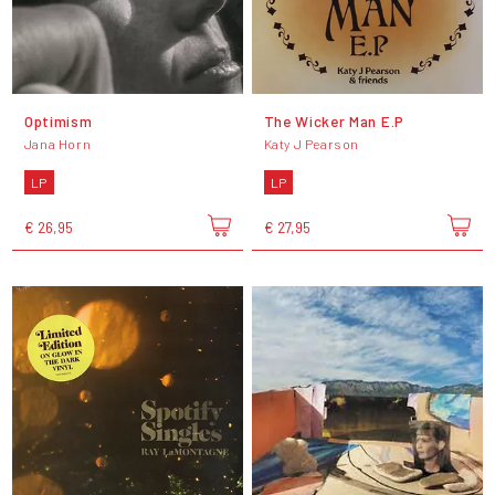
Optimism
The Wicker Man E.P
Jana Horn
Katy J Pearson
LP
LP
€ 26,95
€ 27,95