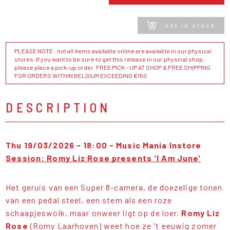
not in stock
PLEASE NOTE : not all items available online are available in our physical
stores. If you want to be sure to get this release in our physical shop,
please place a pick-up order. FREE PICK - UP AT SHOP & FREE SHIPPING
FOR ORDERS WITHIN BELGIUM EXCEEDING €150
DESCRIPTION
Thu 19/03/2026 - 18:00 - Music Mania Instore
Session: Romy Liz Rose presents 'I Am June'
Het geruis van een Super 8-camera, de doezelige tonen
van een pedal steel, een stem als een roze
schaapjeswolk, maar onweer ligt op de loer.
Romy Liz
Rose
(Romy Laarhoven) weet hoe ze 't eeuwig zomer