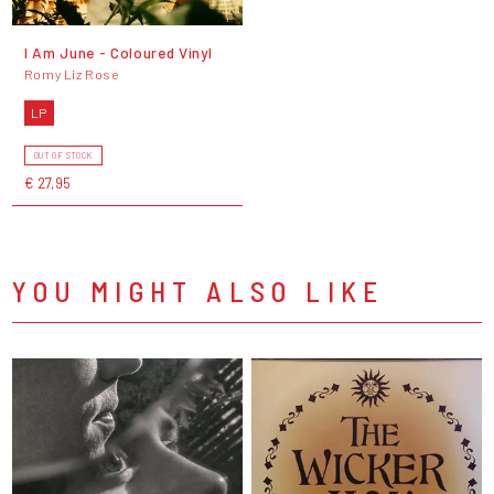
I Am June - Coloured Vinyl
Romy Liz Rose
LP
OUT OF STOCK
€ 27,95
YOU MIGHT ALSO LIKE