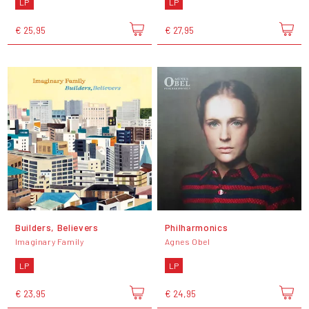
LP
LP
€ 25,95
€ 27,95
Builders, Believers
Philharmonics
Imaginary Family
Agnes Obel
LP
LP
€ 23,95
€ 24,95