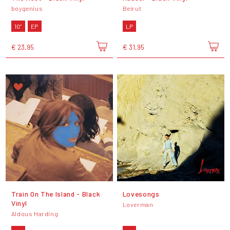
boygenius
Beirut
10"
EP
LP
€ 23,95
€ 31,95
Train On The Island - Black
Lovesongs
Vinyl
Loverman
Aldous Harding