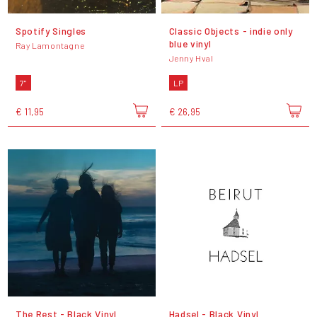
Spotify Singles
Classic Objects - indie only
blue vinyl
Ray Lamontagne
Jenny Hval
7"
LP
€ 11,95
€ 26,95
The Rest - Black Vinyl
Hadsel - Black Vinyl