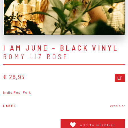
I AM JUNE - BLACK VINYL
ROMY LIZ ROSE
€ 26,95
LP
Indie Pop
Folk
LABEL
excelsior
add to wishlist