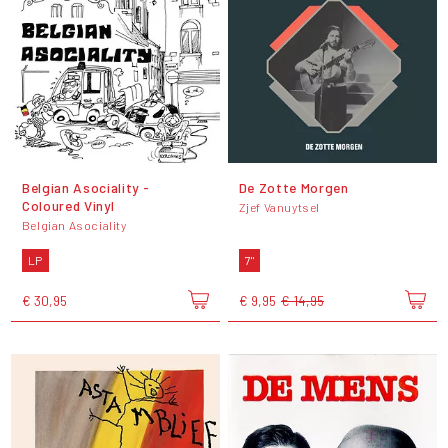
Belgian Asociality -
De Zotte Morgen
Coloured Vinyl
Zjef Vanuytsel
Belgian Asociality
LP
7"
€ 30,95
€ 9,95
€ 14,95