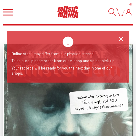
HI
!
Online stock may differ from our physical stores!
To be sure, please order from our e-shop and select pick-up.
Your records will be ready for you the next day in one of our
shops.
magenta transparent
7inch vinyl, ltd 500
copies, belpop/kleinkunst