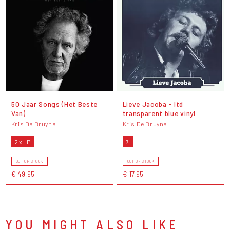
50 Jaar Songs (Het Beste
Lieve Jacoba - ltd
Van)
transparent blue vinyl
Kris De Bruyne
Kris De Bruyne
2 x LP
7"
OUT OF STOCK
OUT OF STOCK
€ 49,95
€ 17,95
YOU MIGHT ALSO LIKE