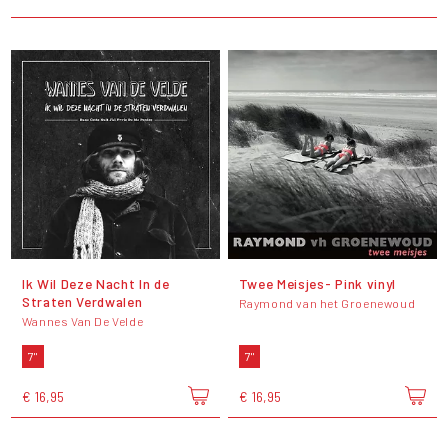
Ik Wil Deze Nacht In de
Twee Meisjes- Pink vinyl
Straten Verdwalen
Raymond van het Groenewoud
Wannes Van De Velde
7"
7"
€ 16,95
€ 16,95