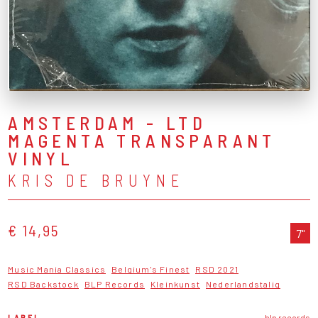
AMSTERDAM - LTD
MAGENTA TRANSPARANT
VINYL
KRIS DE BRUYNE
€ 14,95
7"
Music Mania Classics
Belgium's Finest
RSD 2021
RSD Backstock
BLP Records
Kleinkunst
Nederlandstalig
LABEL
blp records