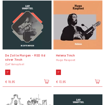
De Zotte Morgen - RSD ltd
Helena 7inch
silver 7inch
Hugo Raspoet
Zjef Vanuytsel
7"
7"
€ 19,95
€ 13,95