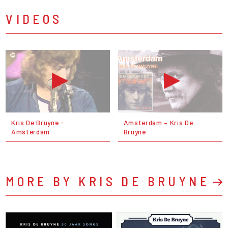
VIDEOS
Kris De Bruyne -
Amsterdam – Kris De
Amsterdam
Bruyne
MORE BY KRIS DE BRUYNE