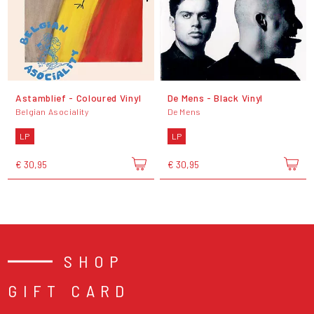
Astamblief - Coloured Vinyl
De Mens - Black Vinyl
Belgian Asociality
De Mens
LP
LP
€ 30,95
€ 30,95
SHOP
GIFT CARD