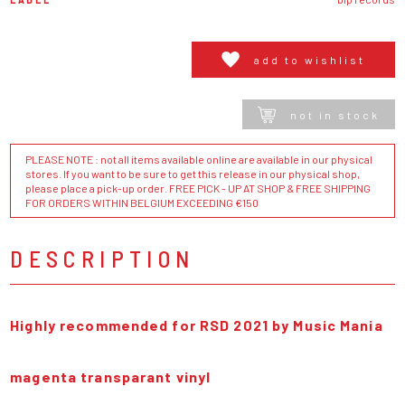
add to wishlist
not in stock
PLEASE NOTE : not all items available online are available in our physical
stores. If you want to be sure to get this release in our physical shop,
please place a pick-up order. FREE PICK - UP AT SHOP & FREE SHIPPING
FOR ORDERS WITHIN BELGIUM EXCEEDING €150
DESCRIPTION
Highly recommended for RSD 2021 by Music Mania
magenta transparant vinyl