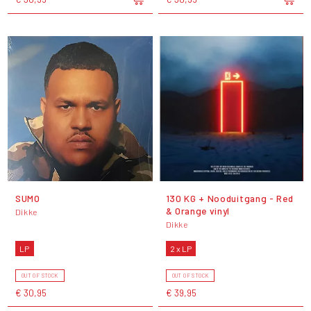
SUMO
130 KG + Nooduitgang - Red
& Orange vinyl
Dikke
Dikke
LP
2 x LP
OUT OF STOCK
OUT OF STOCK
€ 30,95
€ 39,95