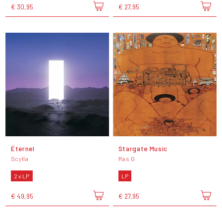
€ 30,95
€ 27,95
Éternel
Stargate Music
Scylla
Ras G
2 x LP
LP
€ 49,95
€ 27,95