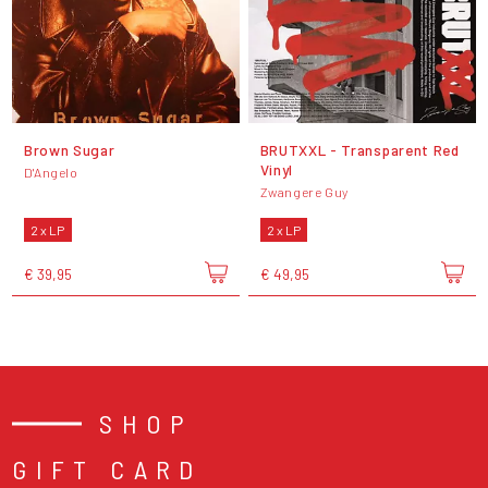
Brown Sugar
BRUTXXL - Transparent Red
Vinyl
D'Angelo
Zwangere Guy
2 x LP
2 x LP
€ 39,95
€ 49,95
SHOP
GIFT CARD