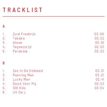
TRACKLIST
A
1.
Zuid Frankrijk
03:06
2.
Tabaka
02:52
3.
Alone
03:10
4.
Tegenstrijd
02:53
5.
Paranoia
03:32
B
1.
Zes In De Ochtend
03:31
2.
Running Man
03:21
3.
Lucky Man
02:41
4.
Dood Voor Mij
02:53
5.
130 Kilo
03:54
6.
Uit De L