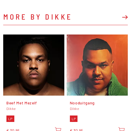
MORE BY DIKKE
Beef Met Mezelf
Nooduitgang
Dikke
Dikke
LP
LP
€ 30,95
€ 30,95