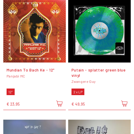
Mundian To Bach Ke - 12"
Putain - splatter green blue
vinyl
Panjabi MC
Zwangere Guy
12"
2 x LP
€ 23,95
€ 49,95