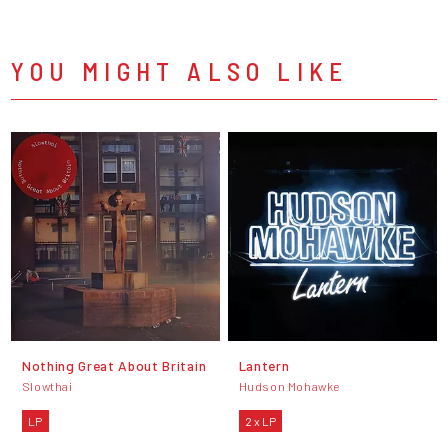
YOU MIGHT ALSO LIKE
Nothing Great About Britain
Lantern
Slowthai
Hudson Mohawke
LP
2 x LP