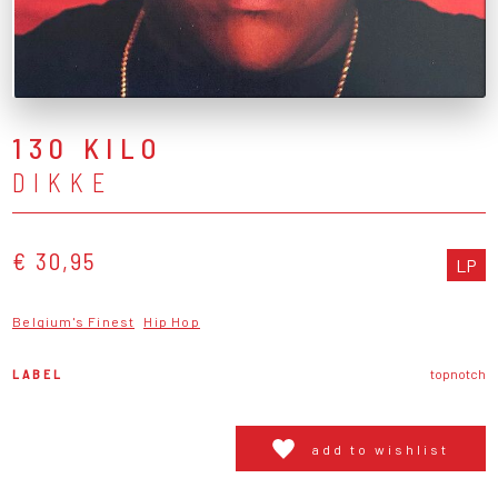
130 KILO
DIKKE
€ 30,95
LP
Belgium's Finest
Hip Hop
LABEL
topnotch
add to wishlist