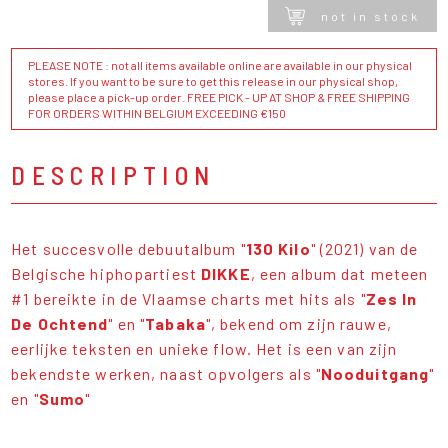
not in stock
PLEASE NOTE : not all items available online are available in our physical
stores. If you want to be sure to get this release in our physical shop,
please place a pick-up order. FREE PICK - UP AT SHOP & FREE SHIPPING
FOR ORDERS WITHIN BELGIUM EXCEEDING €150
DESCRIPTION
Het succesvolle debuutalbum "
130 Kilo
" (2021) van de
Belgische hiphopartiest
DIKKE
, een album dat meteen
#1 bereikte in de Vlaamse charts met hits als "
Zes In
De Ochtend
" en "
Tabaka
", bekend om zijn rauwe,
eerlijke teksten en unieke flow. Het is een van zijn
bekendste werken, naast opvolgers als "
Nooduitgang
"
en "
Sumo
"