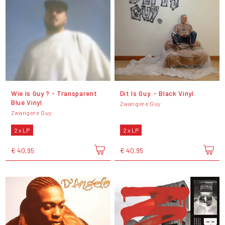
Wie Is Guy ? - Transparent
Dit Is Guy. - Black Vinyl
Blue Vinyl
Zwangere Guy
Zwangere Guy
2 x LP
2 x LP
€ 40,95
€ 40,95