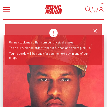
HI
!
Online stock may differ from our physical stores!
To be sure, please order from our e-shop and select pick-up.
Your records will be ready for you the next day in one of our
shops.