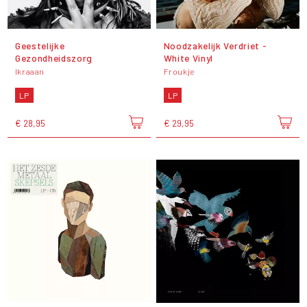
Geestelijke
Noodzakelijk Verdriet -
Gezondheidszorg
White Vinyl
Ikraaan
Froukje
LP
LP
€ 28,95
€ 29,95