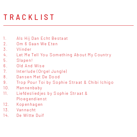
TRACKLIST
1.
Als Hij Dan Echt Bestaat
2.
Om 6 Gaan We Eten
3.
Vlinder
4.
Let Me Tell You Something About My Country
5.
Slapen!
6.
Old And Wise
7.
Interlude (Orgel Jungle)
8.
Dansen Met De Dood
9.
Trop Pour Toi by Sophie Straat & Chibi Ichigo
10.
Mannenbaby
11.
Liefdesliedjes by Sophie Straat &
Ploegendienst
12.
Kopenhagen
13.
Vannacht
14.
De Witte Duif