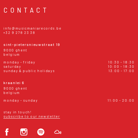
CONTACT
info@musicmaniarecords.be
+32 9 278 23 38
sint-pietersnieuwstraat 19
9000 ghent
belgium
monday - friday
10:30 - 18:30
saturday
10:00 - 18:30
sunday & public holidays
13:00 - 17:00
kraanlei 6
9000 ghent
belgium
monday - sunday
11:00 - 20:00
stay in touch!
subscribe to our newsletter