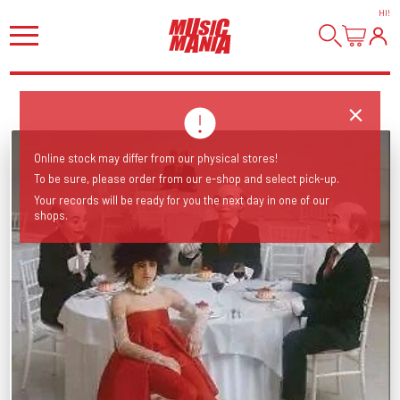
HI
!
Online stock may differ from our physical stores!
To be sure, please order from our e-shop and select pick-up.
Your records will be ready for you the next day in one of our
shops.