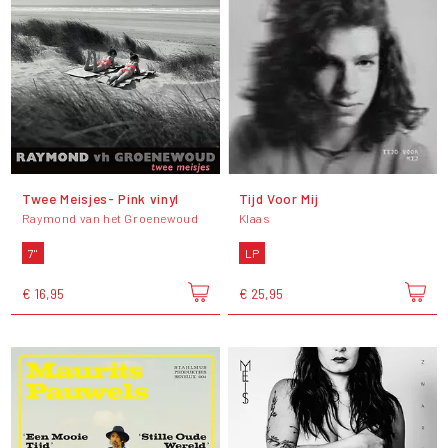
Twee Meisjes- Pink vinyl
Tijd Voor Mij
Raymond van het Groenewoud
Klaas
7"
LP
€ 16,95
€ 25,95