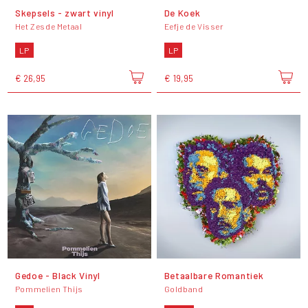
Skepsels - zwart vinyl
De Koek
Het Zesde Metaal
Eefje de Visser
LP
LP
€ 26,95
€ 19,95
Gedoe - Black Vinyl
Betaalbare Romantiek
Pommelien Thijs
Goldband