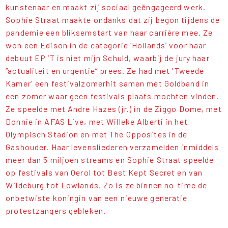
kunstenaar en maakt zij sociaal geëngageerd werk.
Sophie Straat maakte ondanks dat zij begon tijdens de
pandemie een bliksemstart van haar carrière mee. Ze
won een Edison in de categorie ‘Hollands’ voor haar
debuut EP ’T is niet mijn Schuld, waarbij de jury haar
“actualiteit en urgentie” prees. Ze had met 'Tweede
Kamer' een festivalzomerhit samen met Goldband in
een zomer waar geen festivals plaats mochten vinden.
Ze speelde met Andre Hazes (jr.) in de Ziggo Dome, met
Donnie in AFAS Live, met Willeke Alberti in het
Olympisch Stadion en met The Opposites in de
Gashouder. Haar levensliederen verzamelden inmiddels
meer dan 5 miljoen streams en Sophie Straat speelde
op festivals van Oerol tot Best Kept Secret en van
Wildeburg tot Lowlands. Zo is ze binnen no-time de
onbetwiste koningin van een nieuwe generatie
protestzangers gebleken.