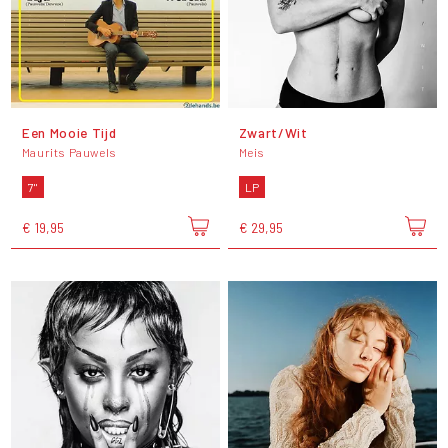
Een Mooie Tijd
Zwart/Wit
Maurits Pauwels
Meis
7"
LP
€ 19,95
€ 29,95