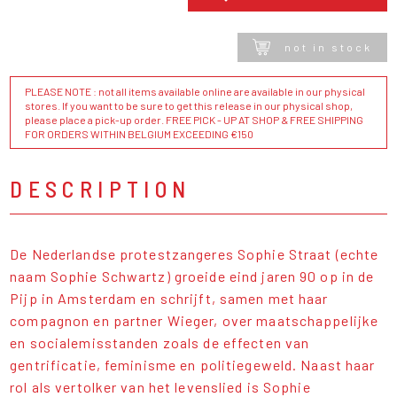
not in stock
PLEASE NOTE : not all items available online are available in our physical
stores. If you want to be sure to get this release in our physical shop,
please place a pick-up order. FREE PICK - UP AT SHOP & FREE SHIPPING
FOR ORDERS WITHIN BELGIUM EXCEEDING €150
DESCRIPTION
De Nederlandse protestzangeres Sophie Straat (echte
naam Sophie Schwartz) groeide eind jaren 90 op in de
Pijp in Amsterdam en schrijft, samen met haar
compagnon en partner Wieger, over maatschappelijke
en socialemisstanden zoals de effecten van
gentrificatie, feminisme en politiegeweld. Naast haar
rol als vertolker van het levenslied is Sophie