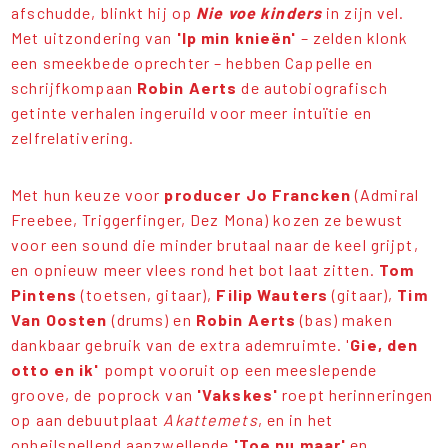
afschudde, blinkt hij op
Nie voe kinders
in zijn vel.
Met uitzondering van
'Ip min knieën'
– zelden klonk
een smeekbede oprechter – hebben Cappelle en
schrijfkompaan
Robin Aerts
de autobiografisch
getinte verhalen ingeruild voor meer intuïtie en
zelfrelativering.
Met hun keuze voor
producer Jo Francken
(Admiral
Freebee, Triggerfinger, Dez Mona) kozen ze bewust
voor een sound die minder brutaal naar de keel grijpt,
en opnieuw meer vlees rond het bot laat zitten.
Tom
Pintens
(toetsen, gitaar),
Filip Wauters
(gitaar),
Tim
Van Oosten
(drums) en
Robin Aerts
(bas) maken
dankbaar gebruik van de extra ademruimte. '
Gie, den
otto en ik'
pompt vooruit op een meeslepende
groove, de poprock van
'Vakskes'
roept herinneringen
op aan debuutplaat
Akattemets
, en in het
onheilspellend aanzwellende
'Toe nu maar'
en