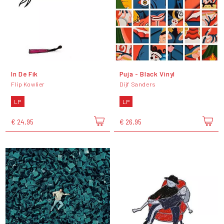
In De Fik
Puja - Black Vinyl
Flip Kowlier
Dijf Sanders
LP
LP
€ 24,95
€ 26,95