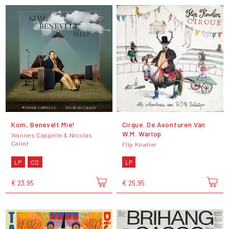
Kom, Benevelt Mie!
Cirque. De Avonturen Van
W.M. Warlop
Wannes Cappelle & Nicolas
Callot
Flip Kowlier
LP
CD
LP
€ 23,95
€ 25,95