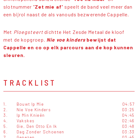
slotnummer
'Zet mie af'
speelt de band veel meer dan
een bijrol naast de als vanouds bezwerende Cappelle.
Met
Ploegsteert
dichtte Het Zesde Metaal de kloof
met de kopgroep.
Nie voe kinders
bewijst dat
Cappelle en co op elk parcours aan de kop kunnen
sleuren.
TRACKLIST
1.
Bouwt Ip Mie
04:57
2.
Nie Voe Kinders
03:25
3.
Ip Min Knieën
04:45
4.
Vakskes
02:46
5.
Gie, Den Otto En Ik
03:48
6.
Dag Zonder Schoenen
03:33
7.
Genezen
03:45