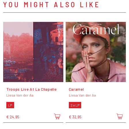
YOU MIGHT ALSO LIKE
Troops Live At La Chapelle
Caramel
Liesa Van der Aa
Liesa Van der Aa
LP
2 x LP
€ 24,95
€ 32,95