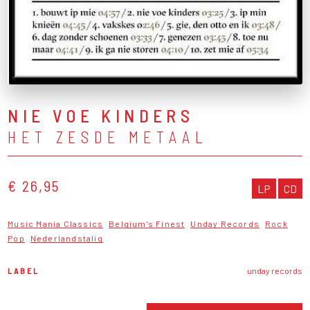
NIE VOE KINDERS
HET ZESDE METAAL
€ 26,95
LP
CD
Music Mania Classics
Belgium's Finest
Unday Records
Rock
Pop
Nederlandstalig
LABEL
unday records