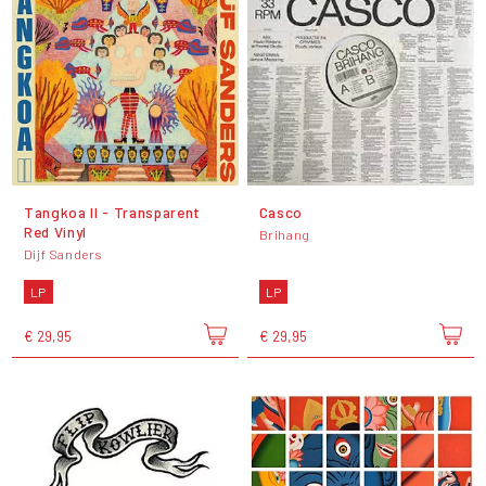
Tangkoa II - Transparent
Casco
Red Vinyl
Brihang
Dijf Sanders
LP
LP
€ 29,95
€ 29,95