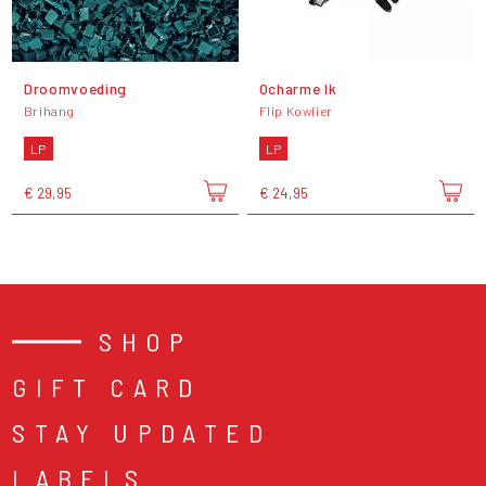
Droomvoeding
Ocharme Ik
Brihang
Flip Kowlier
LP
LP
€ 29,95
€ 24,95
SHOP
GIFT CARD
STAY UPDATED
LABELS