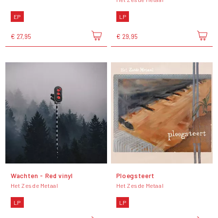
EP
LP
€ 27,95
€ 29,95
Wachten - Red vinyl
Ploegsteert
Het Zesde Metaal
Het Zesde Metaal
LP
LP