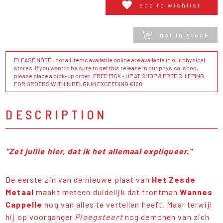
add to wishlist
not in stock
PLEASE NOTE : not all items available online are available in our physical
stores. If you want to be sure to get this release in our physical shop,
please place a pick-up order. FREE PICK - UP AT SHOP & FREE SHIPPING
FOR ORDERS WITHIN BELGIUM EXCEEDING €150
DESCRIPTION
"Zet jullie hier, dat ik het allemaal expliqueer."
De eerste zin van de nieuwe plaat van
Het Zesde
Metaal
maakt meteen duidelijk dat frontman
Wannes
Cappelle
nog van alles te vertellen heeft. Maar terwijl
hij op voorganger
Ploegsteert
nog demonen van zich