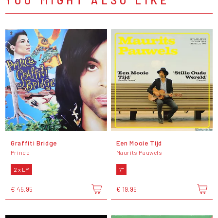
Graffiti Bridge
Een Mooie Tijd
Prince
Maurits Pauwels
2 x LP
7"
€ 45,95
€ 19,95