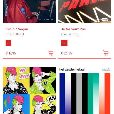
Cupid / Vegan
Je Ne Veux Pas
Rosie Stuart
Vive La Fête!
7"
10"
€ 17,95
€ 23,95