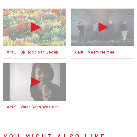
XINK - Op Hoop Van Zegen
XINK - Neem Me Mee
XINK - Waar Gaan We Heen
YOU MIGHT ALSO LIKE