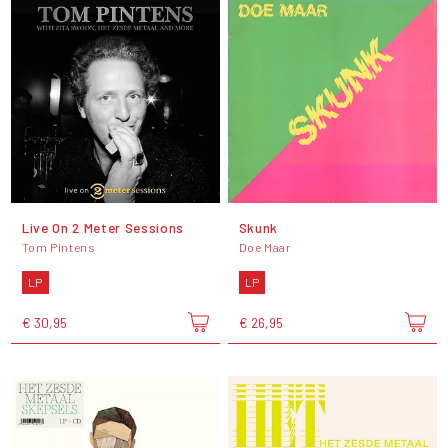
Live On 2 Meter Sessions
Skunk
Tom Pintens
Doe Maar
LP
LP
€ 30,95
€ 26,95