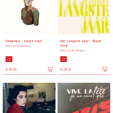
Skepsels - zwart vinyl
Het Langste Jaar - Black
Vinyl
Het Zesde Metaal
Het Zesde Metaal
LP
LP
€ 26,95
€ 29,95