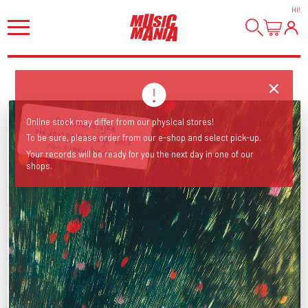
HI
!
Aanstekelijke
Nederlandstalige rock
Online stock may differ from our physical stores!
To be sure, please order from our e-shop and select pick-up.
van eigen bodem.
Your records will be ready for you the next day in one of our
shops.