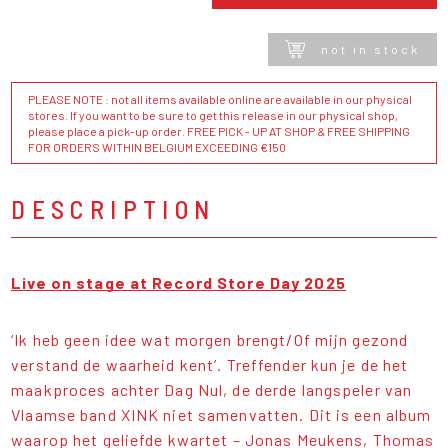
not in stock
PLEASE NOTE : not all items available online are available in our physical
stores. If you want to be sure to get this release in our physical shop,
please place a pick-up order. FREE PICK - UP AT SHOP & FREE SHIPPING
FOR ORDERS WITHIN BELGIUM EXCEEDING €150
DESCRIPTION
Live on stage at Record Store Day 2025
‘Ik heb geen idee wat morgen brengt/Of mijn gezond
verstand de waarheid kent’. Treffender kun je de het
maakproces achter Dag Nul, de derde langspeler van
Vlaamse band XINK niet samenvatten. Dit is een album
waarop het geliefde kwartet – Jonas Meukens, Thomas