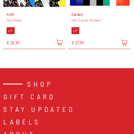
4US
Calais
Doe Maar
Het Zesde Metaal
LP
LP
€ 26,95
€ 27,95
SHOP
GIFT CARD
STAY UPDATED
LABELS