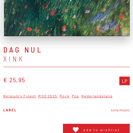
DAG NUL
XINK
€ 25,95
LP
Belgium's Finest
RSD 2025
Rock
Pop
Nederlandstalig
LABEL
sony music
add to wishlist