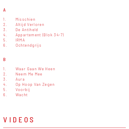
A
1.
Misschien
2.
Altijd Verloren
3.
De Antiheld
4.
Appartement (Blok 34-7)
5.
IRMA
6.
Ochtendgrijs
B
1.
Waar Gaan We Heen
2.
Neem Me Mee
3.
Aura
4.
Op Hoop Van Zegen
5.
Voorbij
6.
Wacht
VIDEOS