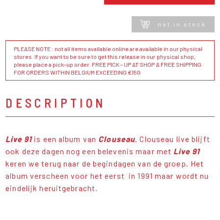
not in stock
PLEASE NOTE : not all items available online are available in our physical
stores. If you want to be sure to get this release in our physical shop,
please place a pick-up order. FREE PICK - UP AT SHOP & FREE SHIPPING
FOR ORDERS WITHIN BELGIUM EXCEEDING €150
DESCRIPTION
Live 91
is een album van
Clouseau
. Clouseau live blijft
ook deze dagen nog een belevenis maar met
Live 91
keren we terug naar de begindagen van de groep. Het
album verscheen voor het eerst in 1991 maar wordt nu
eindelijk heruitgebracht.