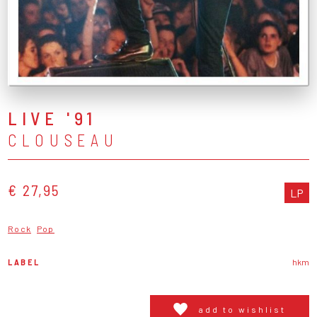
LIVE '91
CLOUSEAU
€ 27,95
LP
Rock
Pop
LABEL
hkm
add to wishlist