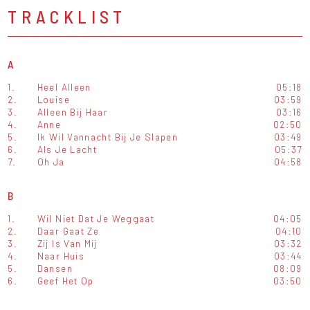
TRACKLIST
A
1.
Heel Alleen
05:18
2.
Louise
03:59
3.
Alleen Bij Haar
03:16
4.
Anne
02:50
5.
Ik Wil Vannacht Bij Je Slapen
03:49
6.
Als Je Lacht
05:37
7.
Oh Ja
04:58
B
1.
Wil Niet Dat Je Weggaat
04:05
2.
Daar Gaat Ze
04:10
3.
Zij Is Van Mij
03:32
4.
Naar Huis
03:44
5.
Dansen
08:09
6.
Geef Het Op
03:50