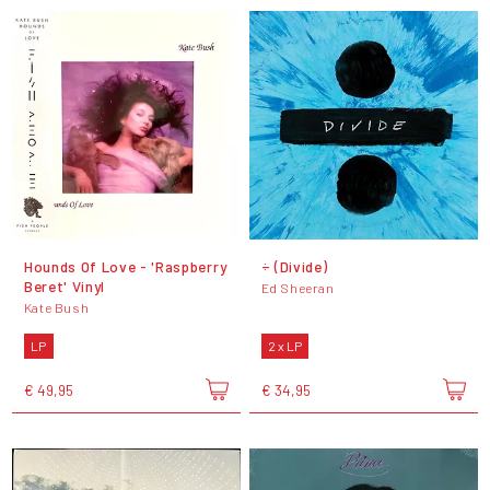
Hounds Of Love - 'Raspberry
÷ (Divide)
Beret' Vinyl
Ed Sheeran
Kate Bush
LP
2 x LP
€ 49,95
€ 34,95