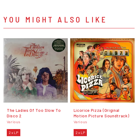
YOU MIGHT ALSO LIKE
The Ladies Of Too Slow To
Licorice Pizza (Original
Disco 2
Motion Picture Soundtrack)
Various
Various
2 x LP
2 x LP