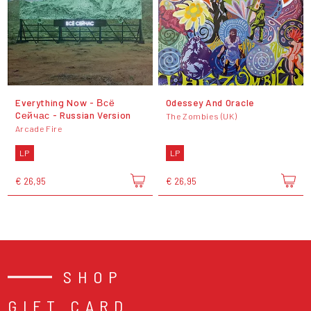
Everything Now - Всё
Odessey And Oracle
Cейчас - Russian Version
The Zombies (UK)
Arcade Fire
LP
LP
€ 26,95
€ 26,95
SHOP
GIFT CARD