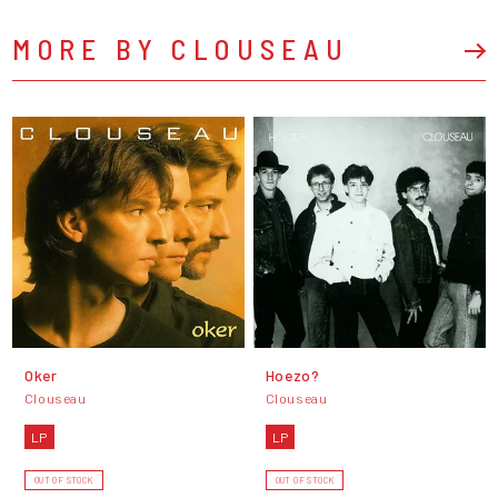
MORE BY CLOUSEAU
Oker
Hoezo?
Clouseau
Clouseau
LP
LP
OUT OF STOCK
OUT OF STOCK