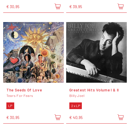
€ 30,95
€ 39,95
The Seeds Of Love
Greatest Hits Volume I & II
Tears For Fears
Billy Joel
LP
2 x LP
€ 30,95
€ 40,95