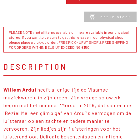
not in stock
PLEASE NOTE : not all items available online are available in our physical
stores. If you want to be sure to get this release in our physical shop,
please place a pick-up order. FREE PICK - UP AT SHOP & FREE SHIPPING
FOR ORDERS WITHIN BELGIUM EXCEEDING €150
DESCRIPTION
Willem Ardui
heeft al enige tijd de Vlaamse
muziekwereld in zijn greep. Zijn vroege solowerk
begon met het nummer 'Morse' in 2016, dat samen met
'Beziel Me' een glimp gaf van Ardui's vermogen om de
luisteraar op een zachte en tedere manier te
vervoeren. Zijn liedjes zijn fluisteringen voor het
luisterend oor. Delicate bekentenissen en intieme