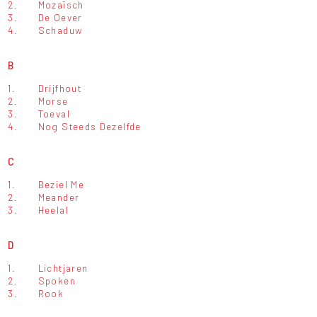
2.
Mozaïsch
3.
De Oever
4.
Schaduw
B
1.
Drijfhout
2.
Morse
3.
Toeval
4.
Nog Steeds Dezelfde
C
1.
Beziel Me
2.
Meander
3.
Heelal
D
1.
Lichtjaren
2.
Spoken
3.
Rook