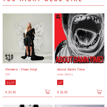
Vlinders - Clear Vinyl
About Damn Time
S10
Jean Valery
2 x LP
LP
€ 30,95
€ 26,95