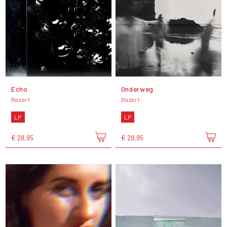
Echo
Onderweg
Bazart
Bazart
LP
LP
€ 28,95
€ 29,95