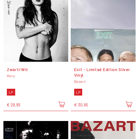
Zwart/Wit
Exit - Limited Edition Silver
Vinyl
Meis
Bazart
LP
LP
€ 29,95
€ 30,95