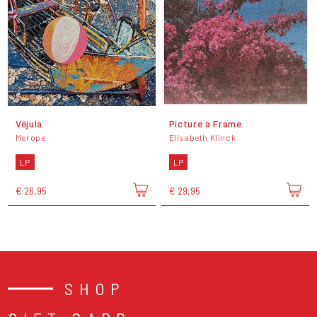
Véjula
Picture a Frame
Merope
Elisabeth Klinck
LP
LP
€ 26,95
€ 29,95
SHOP