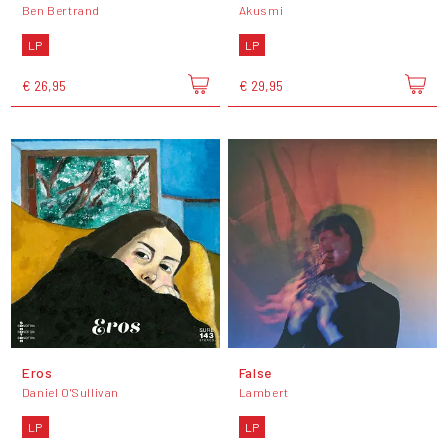
Ben Bertrand
Akusmi
LP
LP
€ 26,95
€ 29,95
Eros
False
Daniel O'Sullivan
Lambert
LP
LP