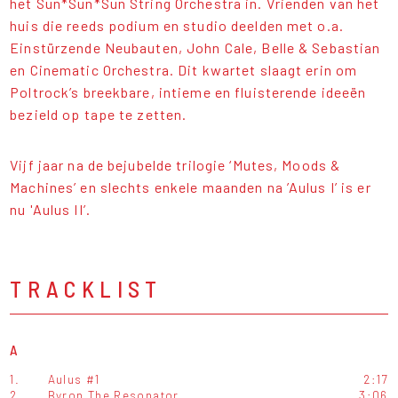
het Sun*Sun*Sun String Orchestra in. Vrienden van het
huis die reeds podium en studio deelden met o.a.
Einstürzende Neubauten, John Cale, Belle & Sebastian
en Cinematic Orchestra. Dit kwartet slaagt erin om
Poltrock’s breekbare, intieme en fluisterende ideeën
bezield op tape te zetten.
Vijf jaar na de bejubelde trilogie ‘Mutes, Moods &
Machines’ en slechts enkele maanden na ’Aulus I’ is er
nu 'Aulus II’.
TRACKLIST
A
1.
Aulus #1
2:17
2.
Byron The Resonator
3:06