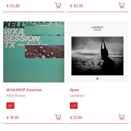
€ 34,95
€ 30,95
WXAXRXP Session
Open
Kelly Moran
Lambert
EP
LP
€ 16,95
€ 27,95