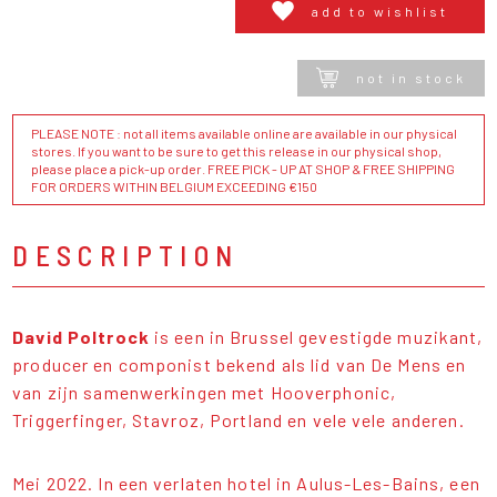
add to wishlist
not in stock
PLEASE NOTE : not all items available online are available in our physical
stores. If you want to be sure to get this release in our physical shop,
please place a pick-up order. FREE PICK - UP AT SHOP & FREE SHIPPING
FOR ORDERS WITHIN BELGIUM EXCEEDING €150
DESCRIPTION
David Poltrock
is een in Brussel gevestigde muzikant,
producer en componist bekend als lid van De Mens en
van zijn samenwerkingen met Hooverphonic,
Triggerfinger, Stavroz, Portland en vele vele anderen.
Mei 2022. In een verlaten hotel in Aulus-Les-Bains, een