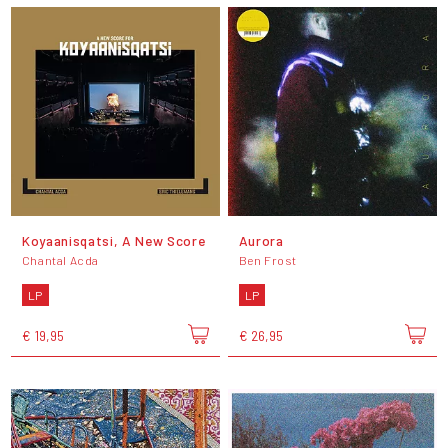
Koyaanisqatsi, A New Score
Aurora
Chantal Acda
Ben Frost
LP
LP
€ 19,95
€ 26,95