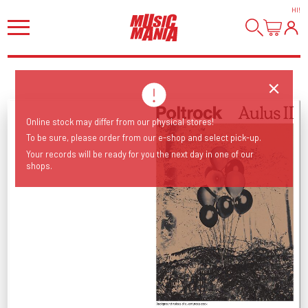
HI
!
Online stock may differ from our physical stores!
To be sure, please order from our e-shop and select pick-up.
Your records will be ready for you the next day in one of our
shops.