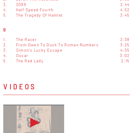
3.
2099
2:44
4.
Half Speed Fourth
4:52
5.
The Tragedy Of Hamlet
3:45
B
1.
The Racer
2:38
2.
From Dawn To Dusk To Roman Numbers
3:25
3.
Simon's Lucky Escape
4:55
4.
Oscar
3:02
5.
The Red Lady
2:15
VIDEOS