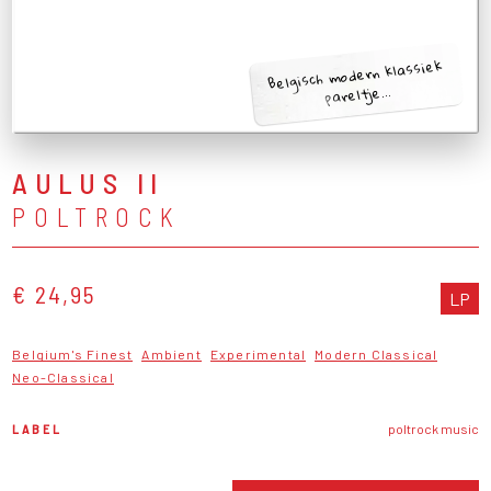
Belgisch modern klassiek
pareltje...
AULUS II
POLTROCK
€ 24,95
LP
Belgium's Finest
Ambient
Experimental
Modern Classical
Neo-Classical
LABEL
poltrock music