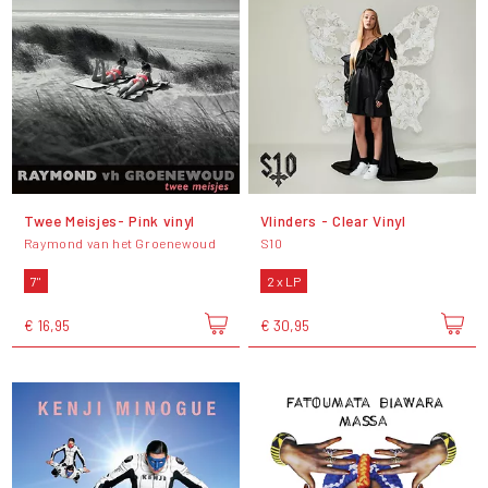
Twee Meisjes- Pink vinyl
Vlinders - Clear Vinyl
Raymond van het Groenewoud
S10
7"
2 x LP
€ 16,95
€ 30,95