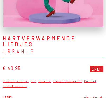
HARTVERWARMENDE
LIEDJES
URBANUS
€ 40,95
2 x LP
Belgium's Finest
Pop
Comedy
Singer-Songwriter
Cabaret
Nederlandstalig
LABEL
universal music