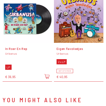
In Roer En Rep
Eigen Favoliedjes
Urbanus
Urbanus
2 x LP
LP
OUT OF STOCK
€ 36,95
€ 40,95
YOU MIGHT ALSO LIKE