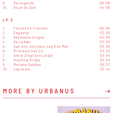
9.
De Legende
06:09
10.
Houd De Dief
04:06
LP 2
1.
Fonske En Fronske
06:05
2.
Eegaatje
02:36
3.
Hazelnote Oogjes
02:30
4.
De Ladder
03:02
5.
Aan Ons Voordeur Lag Een Mat
03:29
6.
Prinsesje Van Ijs
03:23
7.
Annie Zingt Een Liedje
03:54
8.
Prachtig Kindje
02:24
9.
Marieke Daddyo
06:07
10.
Lapzwans
02:44
MORE BY URBANUS