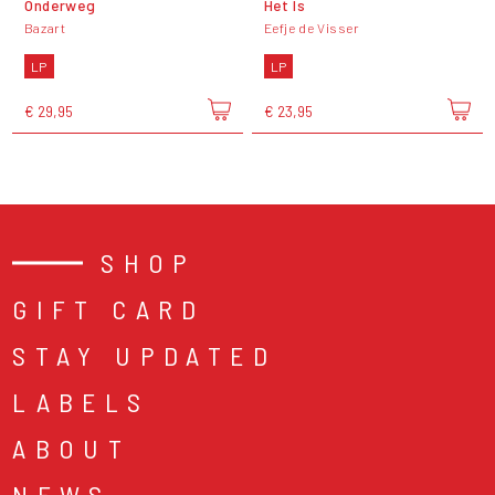
Onderweg
Het Is
Bazart
Eefje de Visser
LP
LP
€ 29,95
€ 23,95
SHOP
GIFT CARD
STAY UPDATED
LABELS
ABOUT
NEWS