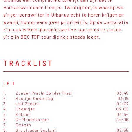
Hartverwarmende Liedjes. Twintig liedjes waarop we
singer-songwriter in Urbanus echt te horen krijgen en
waarbij humor eens geen prioriteit is. Op de compilatie
zijn ook enkele gloednieuwe live-opnames te vinden
uit zijn BES TOF-tour die nog steeds loopt.
TRACKLIST
LP 1
1.
Zonder Pracht Zonder Praal
03:45
2.
Rustige Ouwe Dag
03:15
3.
Lief Zoeken
04:07
4.
Engeltjes
03:00
5.
Katrien
04:44
6.
De Mantelzorger
04:06
7.
Soezen
8.
Grootvader Geplant
02:55