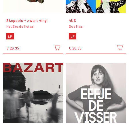
Skepsels - zwart vinyl
4US
Het Zesde Metaal
Doe Maar
LP
LP
€ 26,95
€ 26,95