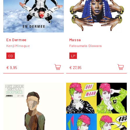
En Dermee
Massa
Kenji Minogue
Fatoumata Diawara
CD
LP
€ 9,95
€ 27,95