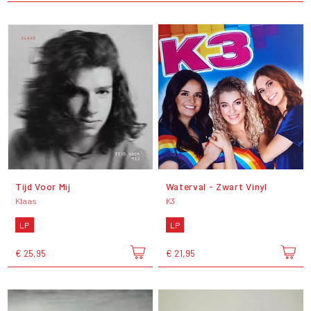
Tijd Voor Mij
Waterval - Zwart Vinyl
Klaas
K3
LP
LP
€ 25,95
€ 21,95