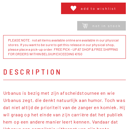
add to wishlist
not in stock
PLEASE NOTE : not all items available online are available in our physical
stores. If you want to be sure to get this release in our physical shop,
please place a pick-up order. FREE PICK - UP AT SHOP & FREE SHIPPING
FOR ORDERS WITHIN BELGIUM EXCEEDING €150
DESCRIPTION
Urbanus is bezig met zijn afscheidstournee en wie
Urbanus zegt, die denkt natuurlijk aan humor. Toch was
dat niet altijd de prioriteit van de zanger en komiek. Hij
wil graag op het einde van zijn carrière dat het publiek
hem op een andere manier leert kennen. Vandaar dat
Urbanus een compilatie uitbrengt van zijn beste