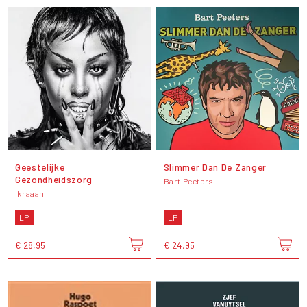
Geestelijke
Slimmer Dan De Zanger
Gezondheidszorg
Bart Peeters
Ikraaan
LP
LP
€ 28,95
€ 24,95