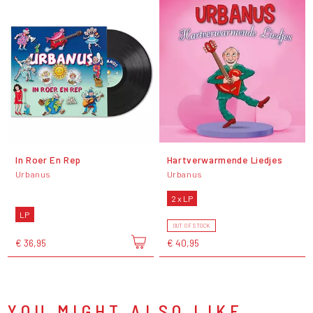
In Roer En Rep
Hartverwarmende Liedjes
Urbanus
Urbanus
2 x LP
LP
OUT OF STOCK
€ 36,95
€ 40,95
YOU MIGHT ALSO LIKE