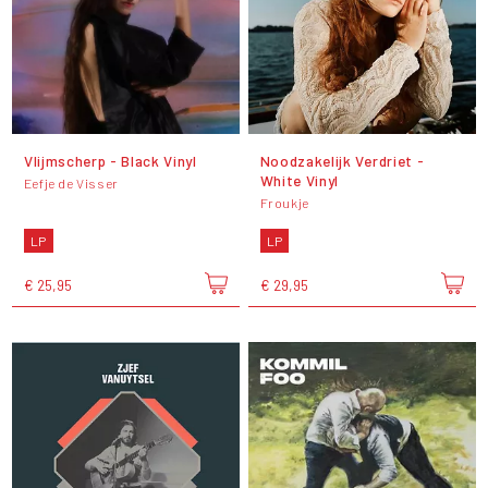
Vlijmscherp - Black Vinyl
Noodzakelijk Verdriet -
White Vinyl
Eefje de Visser
Froukje
LP
LP
€ 25,95
€ 29,95