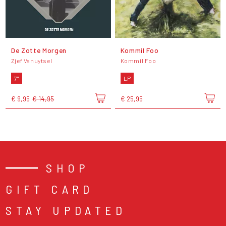
De Zotte Morgen
Kommil Foo
Zjef Vanuytsel
Kommil Foo
7"
LP
€ 9,95
€ 14,95
€ 25,95
SHOP
GIFT CARD
STAY UPDATED