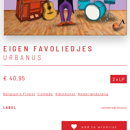
EIGEN FAVOLIEDJES
URBANUS
€ 40,95
2 x LP
Belgium's Finest
Comedy
Kleinkunst
Nederlandstalig
LABEL
universal music
add to wishlist