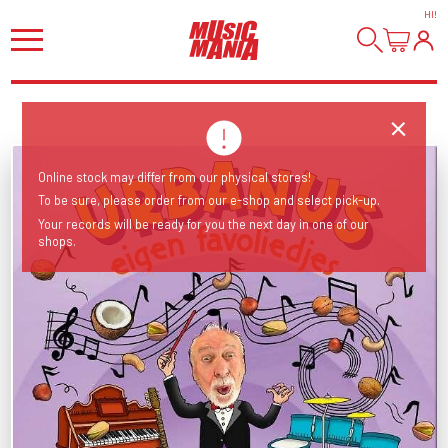
HI
!
Online stock may differ from our physical stores!
To be sure, please order from our e-shop and select pick-up.
Your records will be ready for you the next day in one of our
shops.