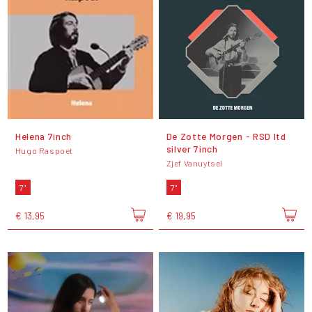
Helena 7inch
De Zotte Morgen - RSD ltd
silver 7inch
Hugo Raspoet
Zjef Vanuytsel
7"
7"
€ 13,95
€ 19,95