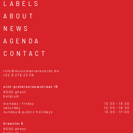
LABELS
ABOUT
NEWS
AGENDA
CONTACT
info@musicmaniarecords.be
+32 9 278 23 38
sint-pietersnieuwstraat 19
9000 ghent
belgium
monday - friday
10:30 - 18:30
saturday
10:00 - 18:30
sunday & public holidays
13:00 - 17:00
kraanlei 6
9000 ghent
belgium