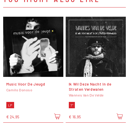
Music Voor De Jeugd
Ik Wil Deze Nacht In de
Straten Verdwalen
Camilo Donoso
Wannes Van De Velde
LP
7"
€ 24,95
€ 16,95