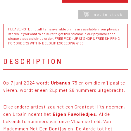
not in stock
PLEASE NOTE : not all items available online are available in our physical
stores. If you want to be sure to get this release in our physical shop,
please place a pick-up order. FREE PICK - UP AT SHOP & FREE SHIPPING
FOR ORDERS WITHIN BELGIUM EXCEEDING €150
DESCRIPTION
Op 7 juni 2024 wordt
Urbanus
75 en om die mijlpaal te
vieren, wordt er een 2Lp met 26 nummers uitgebracht.
Elke andere artiest zou het een Greatest Hits noemen,
den Urbain noemt het
Eigen Favoliedjes
. Al de
bekendste nummers van onze Vlaamse held. Van
Madammen Met Een Bontjas en De Aarde tot het