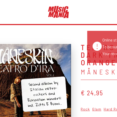
Online s
TEATRO 
To be su
DARK T
Your reco
ORANGE
MÅNESK
Second album by
Italian retro-
€ 24,95
rockers and
Eurovision winners!
incl. Zitti E Buoni...
Rock
Glam
Hard R