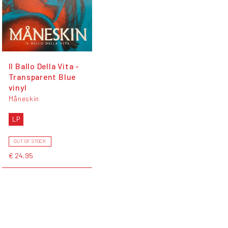
Il Ballo Della Vita -
Transparent Blue
vinyl
Måneskin
LP
OUT OF STOCK
€ 24,95