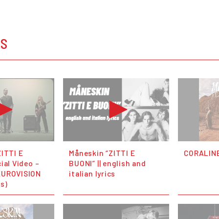
OS
ZITTI E
Måneskin “ZITTI E
CORALIN
ial Video –
BUONI” || english and
EUROVISION
italian lyrics
s)