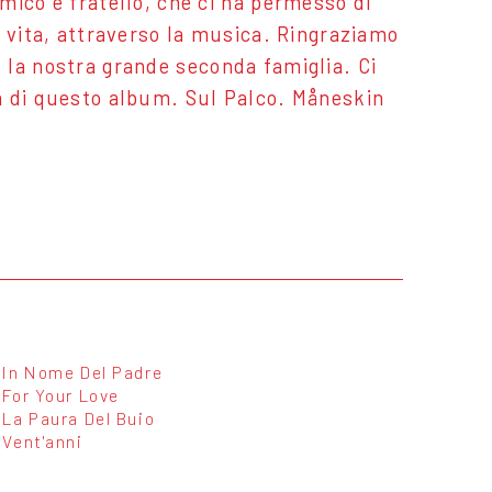
mico e fratello, che ci ha permesso di
a vita, attraverso la musica. Ringraziamo
n, la nostra grande seconda famiglia. Ci
a di questo album. Sul Palco. Måneskin
In Nome Del Padre
For Your Love
La Paura Del Buio
Vent'anni