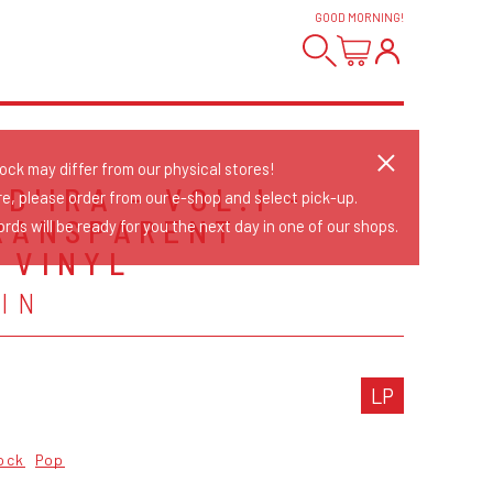
GOOD MORNING
!
tock may differ from our physical stores!
D'IRA - VOL.I -
re, please order from our e-shop and select pick-up.
RANSPARENT
rds will be ready for you the next day in one of our shops.
 VINYL
IN
LP
ock
Pop