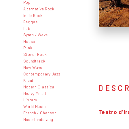
Pop
Alternative Rock
Indie Rock
Reggae
Dub
Synth / Wave
House
Punk
Stoner Rock
Soundtrack
New Wave
Contemporary Jazz
Kraut
DESC
Modern Classical
Heavy Metal
Library
World Music
Teatro d'ir
French / Chanson
Nederlandstalig