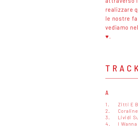
attraverso 
realizzare 
le nostre fa
vediamo nel
♥.
TRAC
A
1.
Zitti E 
2.
Coralin
3.
Lividi S
4.
I Wanna