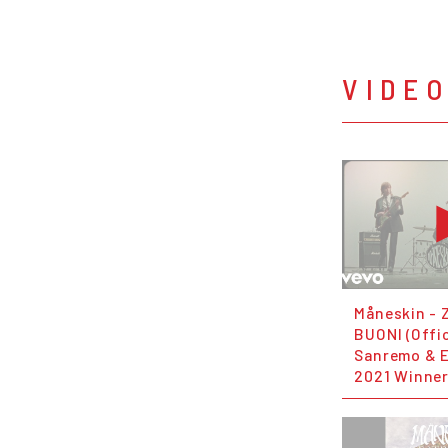
VIDE
Måneskin - 
BUONI (Offic
Sanremo & 
2021 Winner