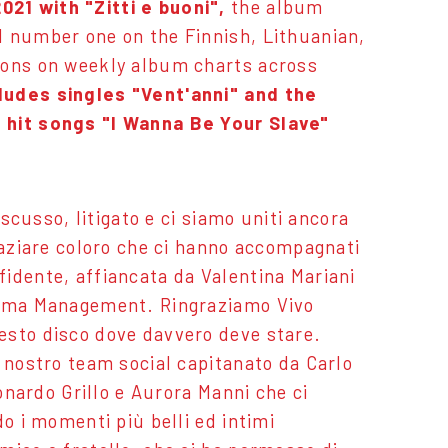
21 with "Zitti e buoni",
the album
d number one on the Finnish, Lithuanian,
ions on weekly album charts across
cludes singles "Vent'anni" and the
s hit songs "I Wanna Be Your Slave"
iscusso, litigato e ci siamo uniti ancora
raziare coloro che ci hanno accompagnati
idente, affiancata da Valentina Mariani
Tarma Management. Ringraziamo Vivo
esto disco dove davvero deve stare.
 nostro team social capitanato da Carlo
eonardo Grillo e Aurora Manni che ci
o i momenti più belli ed intimi