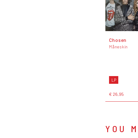
Chosen
Måneskin
LP
€ 26,95
YOU M