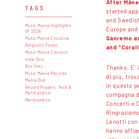
After Månes
TAGS
started app
and Swedish
Music Mania Highlights
Europe and
Of 2026
Sanremo and
Music Mania Exclusive
Belgium's Finest
and "Corali
Music Mania Classics
Indie Only
Box Sets
Thanks: E' i
Music Mania Records
di più, tro
Mania Dub
in questo p
Record Players, Tech &
Merchandise
compagna di
Merchandise
Concerti e 
Ringraziamo
Lenotti con 
hanno affia