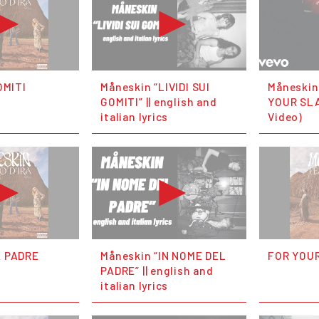
OMITI
Måneskin “LIVIDI SUI
Måneskin
GOMITI” || english and
YOUR SLA
italian lyrics
Video)
L PADRE
Måneskin “IN NOME DEL
FOR YOU
PADRE” || english and
italian lyrics