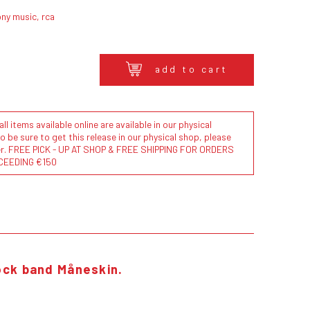
ny music, rca
add to cart
l items available online are available in our physical
to be sure to get this release in our physical shop, please
der. FREE PICK - UP AT SHOP & FREE SHIPPING FOR ORDERS
CEEDING €150
 rock band Måneskin.