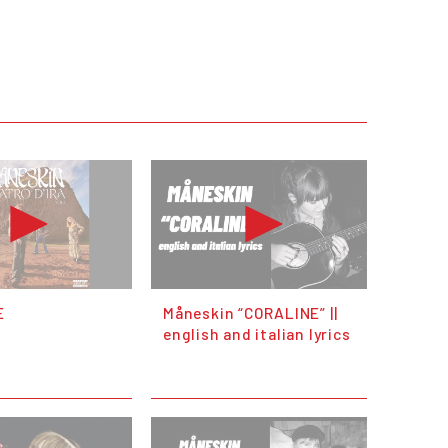
E
Måneskin “CORALINE” ||
english and italian lyrics