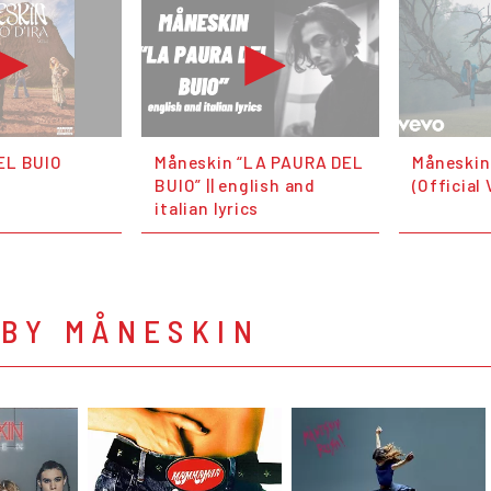
EL BUIO
Måneskin “LA PAURA DEL
Måneskin
BUIO” || english and
(Official
italian lyrics
 BY MÅNESKIN