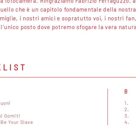
la fotocamera. Ringraziamo Fabrizio Ferraguzzo, a
quello che è un capitolo fondamentale della nostr
miglie, i nostri amici e sopratutto voi, i nostri fa
l'unico posto dove potremo sfogare la vera natur
KLIST
B
Buoni
1.
e
2.
ui Gomiti
3.
 Be Your Slave
4.