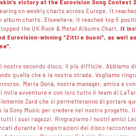
kin's victory at the Eurovision Song Contest 20
earing on weekly charts across Europe. It reache
 album charts. Elsewhere, it reached top 5 posit
 topped the UK Rock & Metal Albums Chart.
It in
 Eurovision-winning "Zitti e buoni", as well a
ne".
l nostro secondo disco, il più difficile. Abbiamo d
vando quella che è la nostra strada. Vogliamo ring
ercorso. Marta Donà, nostra manager, amica e conf
 mille avventure e con loro tutto il team di La
Clemente Zard che ci permetteranno di portare qu
 la Sony Music per credere nel nostro progetto. Il
tutti i suoi ragazzi. Ringraziamo i nostri amici L
ncati durante le registrazioni del disco raccontand