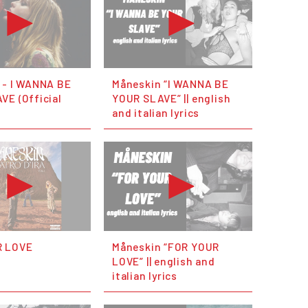
 - I WANNA BE
Måneskin “I WANNA BE
VE (Official
YOUR SLAVE” || english
and italian lyrics
R LOVE
Måneskin “FOR YOUR
LOVE” || english and
italian lyrics