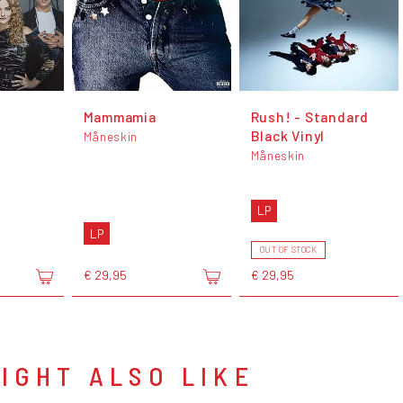
Mammamia
Rush! - Standard
Black Vinyl
Måneskin
Måneskin
LP
LP
OUT OF STOCK
€ 29,95
€ 29,95
IGHT ALSO LIKE