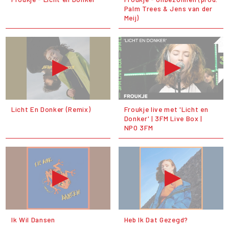
Palm Trees & Jens van der
Meij)
Licht En Donker (Remix)
Froukje live met 'Licht en
Donker' | 3FM Live Box |
NPO 3FM
Ik Wil Dansen
Heb Ik Dat Gezegd?