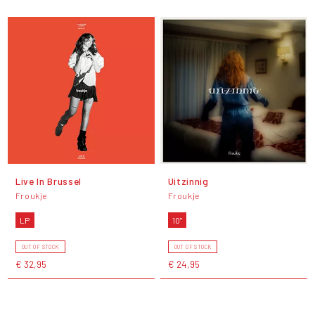
Live In Brussel
Uitzinnig
Froukje
Froukje
LP
10"
OUT OF STOCK
OUT OF STOCK
€ 32,95
€ 24,95