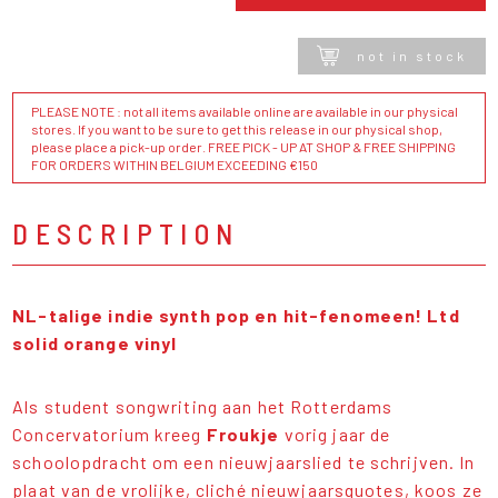
not in stock
PLEASE NOTE : not all items available online are available in our physical
stores. If you want to be sure to get this release in our physical shop,
please place a pick-up order. FREE PICK - UP AT SHOP & FREE SHIPPING
FOR ORDERS WITHIN BELGIUM EXCEEDING €150
DESCRIPTION
NL-talige indie synth pop en hit-fenomeen! Ltd
solid orange vinyl
Als student songwriting aan het Rotterdams
Concervatorium kreeg
Froukje
vorig jaar de
schoolopdracht om een nieuwjaarslied te schrijven. In
plaat van de vrolijke, cliché nieuwjaarsquotes, koos ze