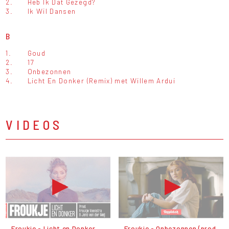
2.
Heb Ik Dat Gezegd?
3.
Ik Wil Dansen
B
1.
Goud
2.
17
3.
Onbezonnen
4.
Licht En Donker (Remix) met Willem Ardui
VIDEOS
Froukje - Licht en Donker
Froukje - Onbezonnen (prod.