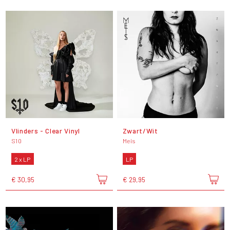
Vlinders - Clear Vinyl
Zwart/Wit
S10
Meis
2 x LP
LP
€ 30,95
€ 29,95