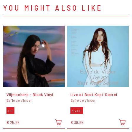
YOU MIGHT ALSO LIKE
Vlijmscherp - Black Vinyl
Live at Best Kept Secret
Eefje de Visser
Eefje de Visser
LP
2 x LP
€ 25,95
€ 39,95