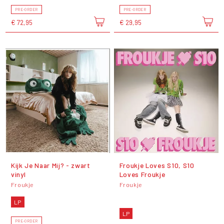
PRE-ORDER
PRE-ORDER
€ 72,95
€ 29,95
Kijk Je Naar Mij? - zwart
Froukje Loves S10, S10
vinyl
Loves Froukje
Froukje
Froukje
LP
LP
PRE-ORDER