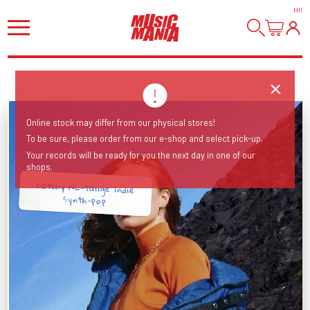
HI
!
Online stock may differ from our physical stores!
To be sure, please order from our e-shop and select pick-up.
Your records will be ready for you the next day in one of our
shops.
catchy NL-talige indie
synth-pop