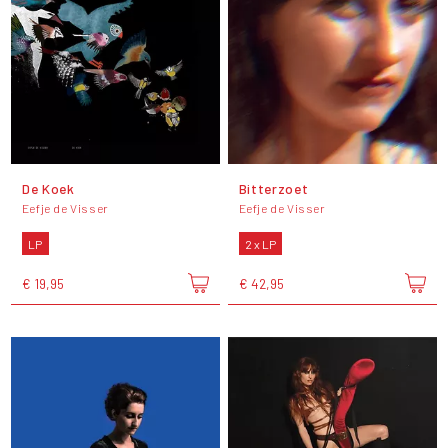
De Koek
Bitterzoet
Eefje de Visser
Eefje de Visser
LP
2 x LP
€ 19,95
€ 42,95