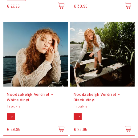
€ 27,95
€ 30,95
Noodzakelijk Verdriet -
Noodzakelijk Verdriet -
White Vinyl
Black Vinyl
Froukje
Froukje
LP
LP
€ 29,95
€ 26,95