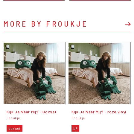
MORE BY FROUKJE
Kijk Je Naar Mij? - Boxset
Kijk Je Naar Mij? - roze vinyl
Froukje
Froukje
box set
LP