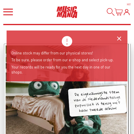
HI
!
Online stock may differ from our physical stores!
To be sure, please order from our e-shop and select pick-up.
Your records will be ready for you the next day in one of our
shops.
De eigenzinnigste stem
van de Nederlandstalige
popmuziek is terug met
haar tweede album!