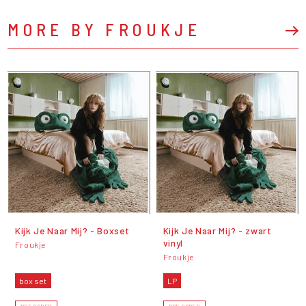
MORE BY FROUKJE
Kijk Je Naar Mij? - Boxset
Kijk Je Naar Mij? - zwart
vinyl
Froukje
Froukje
box set
LP