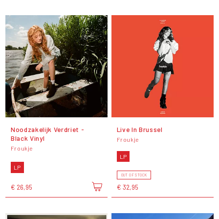
Noodzakelijk Verdriet -
Live In Brussel
Black Vinyl
Froukje
Froukje
LP
LP
OUT OF STOCK
€ 26,95
€ 32,95