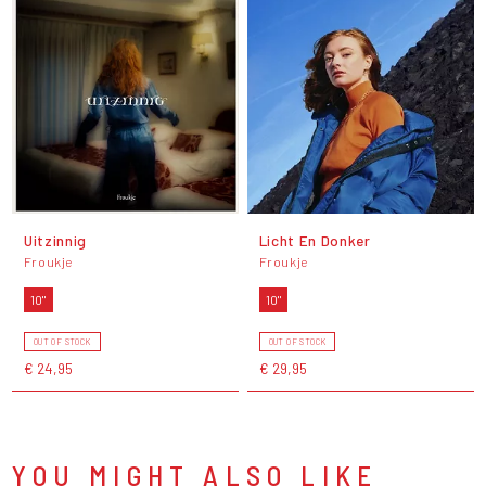
Uitzinnig
Licht En Donker
Froukje
Froukje
10"
10"
OUT OF STOCK
OUT OF STOCK
€ 24,95
€ 29,95
YOU MIGHT ALSO LIKE