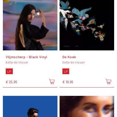
Vlijmscherp - Black Vinyl
De Koek
Eefje de Visser
Eefje de Visser
LP
LP
€ 25,95
€ 19,95