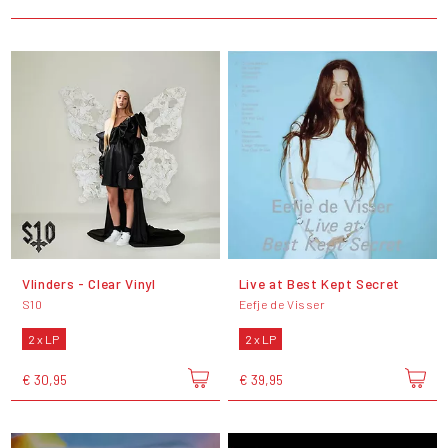
Vlinders - Clear Vinyl
Live at Best Kept Secret
S10
Eefje de Visser
2 x LP
2 x LP
€ 30,95
€ 39,95