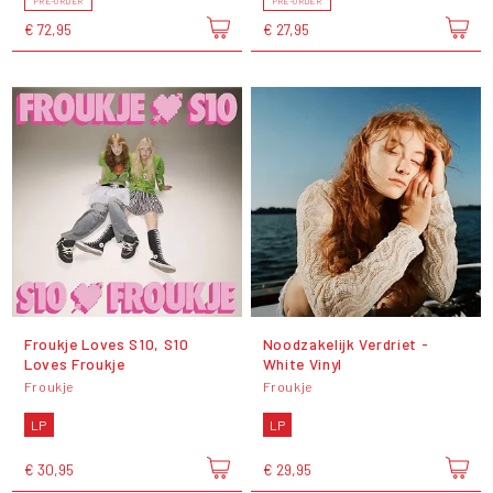
PRE-ORDER
PRE-ORDER
€ 72,95
€ 27,95
Froukje Loves S10, S10
Noodzakelijk Verdriet -
Loves Froukje
White Vinyl
Froukje
Froukje
LP
LP
€ 30,95
€ 29,95