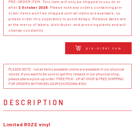
PRE-ORDER ITEM: This item will only be shipped to you on or
after
2 October 2026
. Please note any orders containing pre-
order items won't be shipped until all items are available, so
please order this separately to avoid delays. Release dates are
at the mercy of labels, distributor, and pressing plants and will
change constantly.
pre-order now
PLEASE NOTE : not all items available online are available in our physical
stores. If you want to be sure to get this release in our physical shop,
please place a pick-up order. FREE PICK - UP AT SHOP & FREE SHIPPING
FOR ORDERS WITHIN BELGIUM EXCEEDING €150
DESCRIPTION
Limited ROZE vinyl