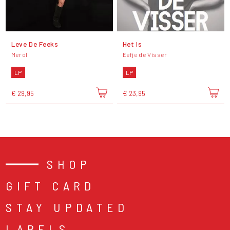
Leve De Feeks
Het Is
Merol
Eefje de Visser
LP
LP
€ 29,95
€ 23,95
SHOP
GIFT CARD
STAY UPDATED
LABELS