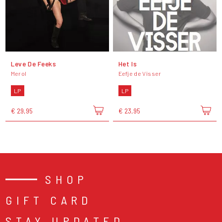
Leve De Feeks
Het Is
Merol
Eefje de Visser
LP
LP
€ 29,95
€ 23,95
SHOP
GIFT CARD
STAY UPDATED