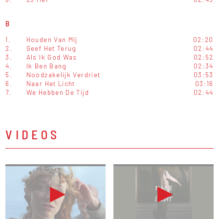
B
1.
Houden Van Mij
02:20
2.
Geef Het Terug
02:44
3.
Als Ik God Was
02:52
4.
Ik Ben Bang
02:34
5.
Noodzakelijk Verdriet
03:53
6.
Naar Het Licht
03:16
7.
We Hebben De Tijd
02:44
VIDEOS