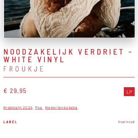
NOODZAKELIJK VERDRIET -
WHITE VINYL
FROUKJE
€ 29,95
LP
Highlight 2024
Pop
Nederlandstalig
LABEL
frok ’n roll