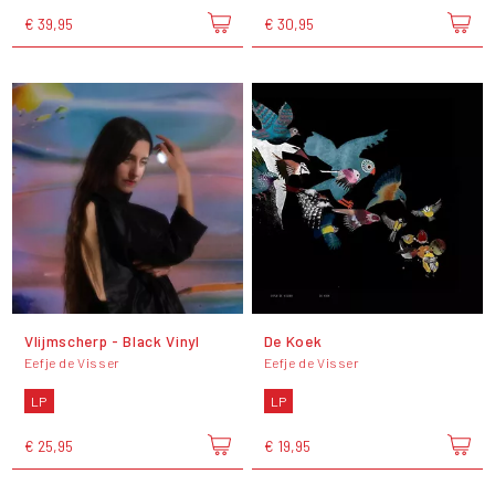
€ 39,95
€ 30,95
Vlijmscherp - Black Vinyl
De Koek
Eefje de Visser
Eefje de Visser
LP
LP
€ 25,95
€ 19,95