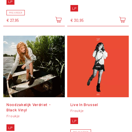
LP
LP
PRE-ORDER
€ 27,95
€ 30,95
Noodzakelijk Verdriet -
Live In Brussel
Black Vinyl
Froukje
Froukje
LP
LP