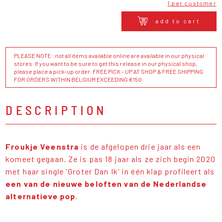
1 per customer
add to cart
PLEASE NOTE : not all items available online are available in our physical
stores. If you want to be sure to get this release in our physical shop,
please place a pick-up order. FREE PICK - UP AT SHOP & FREE SHIPPING
FOR ORDERS WITHIN BELGIUM EXCEEDING €150
DESCRIPTION
Froukje Veenstra
is de afgelopen drie jaar als een
komeet gegaan. Ze is pas 18 jaar als ze zich begin 2020
met haar single 'Groter Dan Ik' in één klap profileert als
een van de nieuwe beloften van de Nederlandse
alternatieve pop
.