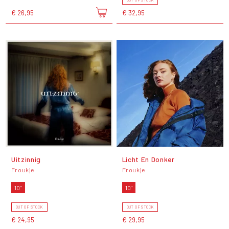
OUT OF STOCK
€ 26,95
€ 32,95
Uitzinnig
Licht En Donker
Froukje
Froukje
10"
10"
OUT OF STOCK
OUT OF STOCK
€ 24,95
€ 29,95