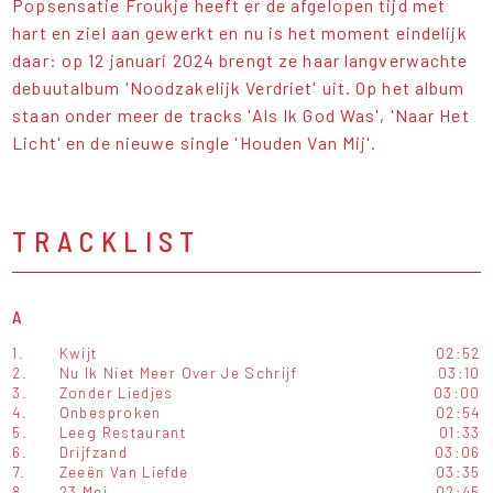
Popsensatie Froukje heeft er de afgelopen tijd met
hart en ziel aan gewerkt en nu is het moment eindelijk
daar: op 12 januari 2024 brengt ze haar langverwachte
debuutalbum 'Noodzakelijk Verdriet' uit. Op het album
staan onder meer de tracks 'Als Ik God Was', 'Naar Het
Licht' en de nieuwe single 'Houden Van Mij'.
TRACKLIST
A
1.
Kwijt
02:52
2.
Nu Ik Niet Meer Over Je Schrijf
03:10
3.
Zonder Liedjes
03:00
4.
Onbesproken
02:54
5.
Leeg Restaurant
01:33
6.
Drijfzand
03:06
7.
Zeeën Van Liefde
03:35
8.
23 Mei
02:45