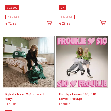
box set
LP
PRE-ORDER
PRE-ORDER
€ 72,95
€ 29,95
Kijk Je Naar Mij? - zwart
Froukje Loves S10, S10
vinyl
Loves Froukje
Froukje
Froukje