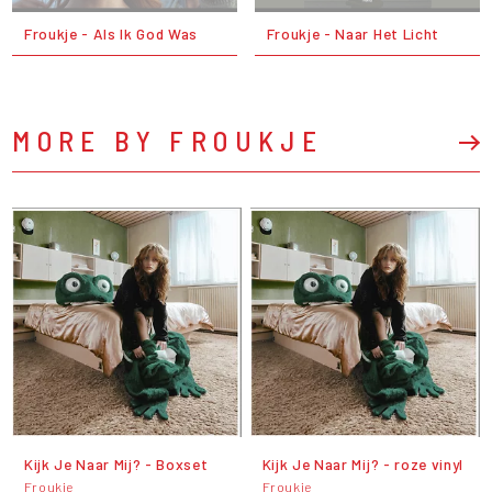
Froukje - Als Ik God Was
Froukje - Naar Het Licht
MORE BY FROUKJE
Kijk Je Naar Mij? - Boxset
Kijk Je Naar Mij? - roze vinyl
Froukje
Froukje