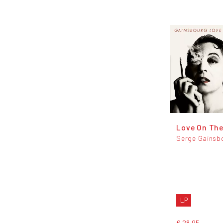
Love On The
Serge Gainsb
LP
€ 28,95