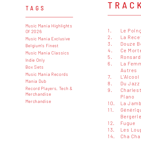
TRAC
TAGS
Music Mania Highlights
1.
Le Poin
Of 2026
2.
La Rece
Music Mania Exclusive
3.
Douze B
Belgium's Finest
4.
Ce Mort
Music Mania Classics
5.
Ronsard
Indie Only
6.
La Femm
Box Sets
Autres
Music Mania Records
7.
L'Alcool
Mania Dub
8.
Du Jazz
Record Players, Tech &
9.
Charles
Merchandise
Piano
Merchandise
10.
La Jamb
11.
Génériq
Bergerie
12.
Fugue
13.
Les Lou
14.
Cha Cha