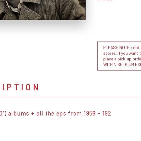
PLEASE NOTE : not al
stores. If you want 
place a pick-up or
WITHIN BELGIUM EX
RIPTION
10") albums + all the eps from 1958 - 192