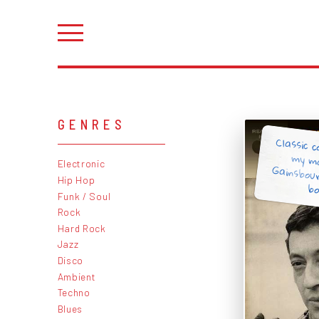
GENRES
Classic c
my m
Gainsbou
Electronic
Hip Hop
bo
Funk / Soul
Rock
Hard Rock
Jazz
Disco
Ambient
Techno
Blues