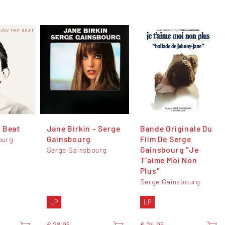
 Beat
Jane Birkin - Serge
Bande Originale Du
Gainsbourg
Film De Serge
ourg
Gainsbourg "Je
Serge Gainsbourg
T'aime Moi Non
Plus"
Serge Gainsbourg
LP
LP
€ 28,95
€ 24,95