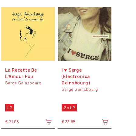
La Recette De
I ♥ Serge
L'Amour Fou
(Electronica
Gainsbourg)
Serge Gainsbourg
Serge Gainsbourg
LP
2 x LP
€ 21,95
€ 33,95