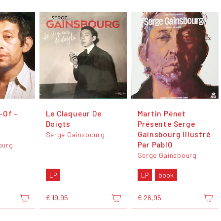
-Of -
Le Claqueur De
Martin Pénet
Doigts
Présente Serge
Gainsbourg Illustré
Serge Gainsbourg
Par PablO
ourg
Serge Gainsbourg
LP
LP
book
€ 19,95
€ 26,95