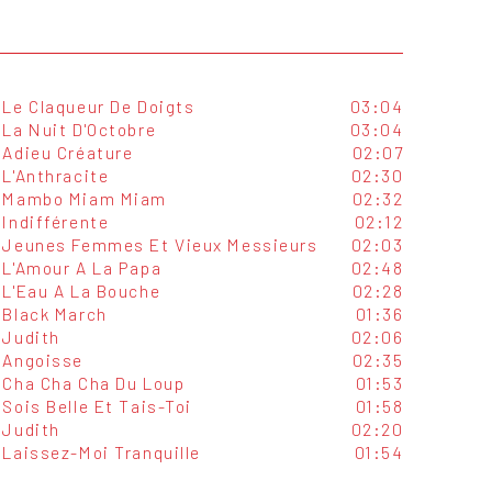
Le Claqueur De Doigts
03:04
La Nuit D'Octobre
03:04
Adieu Créature
02:07
L'Anthracite
02:30
Mambo Miam Miam
02:32
Indifférente
02:12
Jeunes Femmes Et Vieux Messieurs
02:03
L'Amour A La Papa
02:48
L'Eau A La Bouche
02:28
Black March
01:36
Judith
02:06
Angoisse
02:35
Cha Cha Cha Du Loup
01:53
Sois Belle Et Tais-Toi
01:58
Judith
02:20
Laissez-Moi Tranquille
01:54