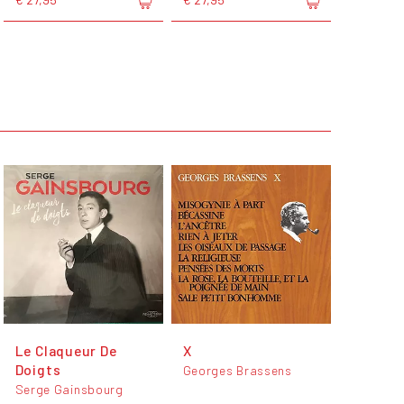
Le Claqueur De
X
Doigts
Georges Brassens
Serge Gainsbourg