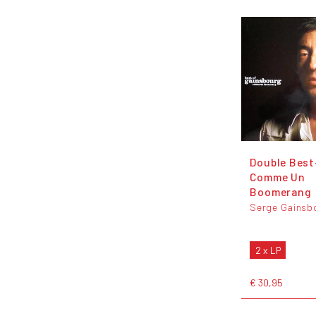
Double Best
Comme Un
Boomerang
Serge Gainsb
2 x LP
€ 30,95