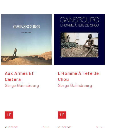
Aux Armes Et
L'Homme À Tête De
Cætera
Chou
Serge Gainsbourg
Serge Gainsbourg
LP
LP
€ 27,95
€ 27,95