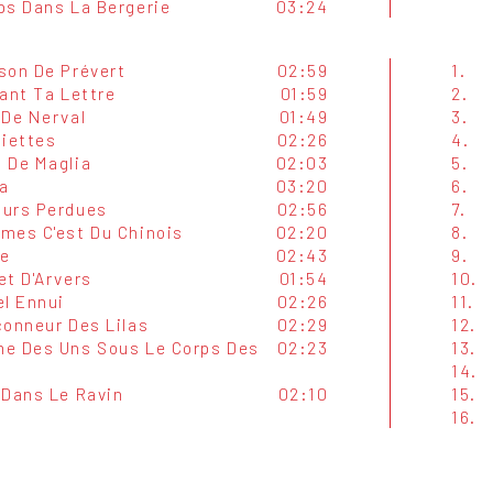
ps Dans La Bergerie
03:24
son De Prévert
02:59
1.
ant Ta Lettre
01:59
2.
 De Nerval
01:49
3.
liettes
02:26
4.
 De Maglia
02:03
5.
la
03:20
6.
urs Perdues
02:56
7.
mes C'est Du Chinois
02:20
8.
e
02:43
9.
et D'Arvers
01:54
10.
el Ennui
02:26
11.
çonneur Des Lilas
02:29
12.
e Des Uns Sous Le Corps Des
02:23
13.
14.
 Dans Le Ravin
02:10
15.
16.