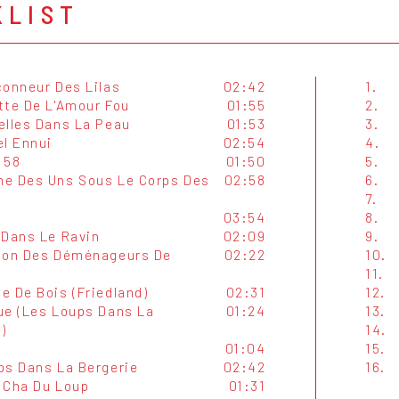
KLIST
çonneur Des Lilas
02:42
1.
tte De L'Amour Fou
01:55
2.
elles Dans La Peau
01:53
3.
el Ennui
02:54
4.
 58
01:50
5.
e Des Uns Sous Le Corps Des
02:58
6.
7.
03:54
8.
 Dans Le Ravin
02:09
9.
ton Des Déménageurs De
02:22
10.
11.
e De Bois (Friedland)
02:31
12.
ue (Les Loups Dans La
01:24
13.
)
14.
01:04
15.
ps Dans La Bergerie
02:42
16.
 Cha Du Loup
01:31