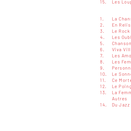
15.
Les Lou
1.
La Chan
2.
En Relis
3.
Le Rock
4.
Les Oub
5.
Chanson
6.
Viva Vil
7.
Les Amo
8.
Les Fem
9.
Personn
10.
Le Sonn
11.
Ce Mort
12.
Le Poin
13.
La Femm
Autres
14.
Du Jazz