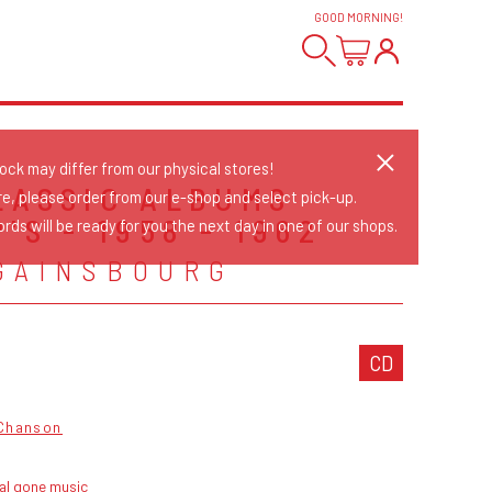
GOOD MORNING
!
tock may differ from our physical stores!
LASSIC ALBUMS
re, please order from our e-shop and select pick-up.
'S - 1958 - 1962
rds will be ready for you the next day in one of our shops.
GAINSBOURG
CD
 Chanson
al gone music