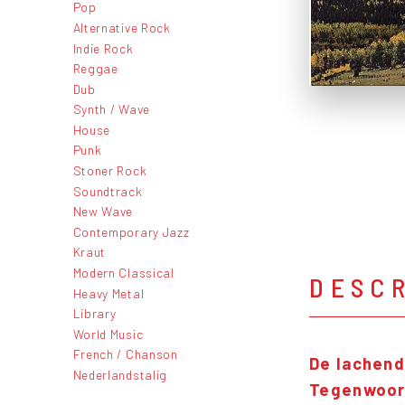
Pop
Alternative Rock
Indie Rock
Reggae
Dub
Synth / Wave
House
Punk
Stoner Rock
Soundtrack
New Wave
Contemporary Jazz
Kraut
Modern Classical
DESC
Heavy Metal
Library
World Music
French / Chanson
De lachen
Nederlandstalig
Tegenwoor