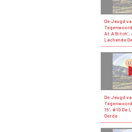
De Jeugd v
Tegenwoordi
At A Bitch',
Lachende D
De Jeugd v
Tegenwoordi
15', #10 De
Derde