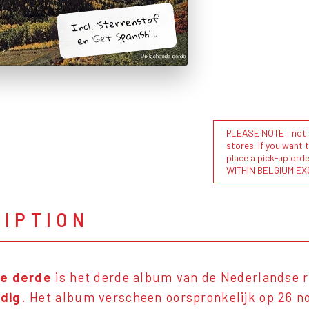
Incl. 'Sterrenstof'
en 'Get Spanish'...
PLEASE NOTE : not al
stores. If you want 
place a pick-up or
WITHIN BELGIUM EX
RIPTION
de derde
is het derde album van de Nederlandse 
dig
. Het album verscheen oorspronkelijk op 26 