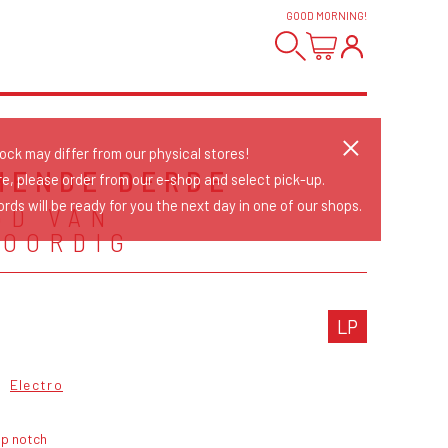
GOOD MORNING
!
tock may differ from our physical stores!
HENDE DERDE
re, please order from our e-shop and select pick-up.
rds will be ready for you the next day in one of our shops.
GD VAN
OORDIG
LP
p
Electro
op notch