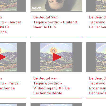
an
De Jeugd Van
De Jeugd
g - 'Hengel
Tegenwoordig - Huilend
Tegenwoor
 #6 De
Naar De Club
De Lache
erde
an
De Jeugd van
De Jeugd
g - 'Party :
Tegenwoordig -
Tegenwoo
 Lachende
'Aldiedingen', #11 De
Broer van
Lachende Derde
Lachende