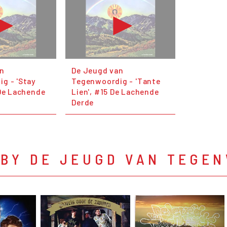
an
De Jeugd van
g - 'Stay
Tegenwoordig - 'Tante
 De Lachende
Lien', #15 De Lachende
Derde
 BY DE JEUGD VAN TEGE