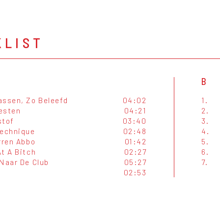
KLIST
B
assen, Zo Beleefd
04:02
1.
esten
04:21
2.
stof
03:40
3.
technique
02:48
4.
rren Abbo
01:42
5.
t A Bitch
02:27
6.
 Naar De Club
05:27
7.
02:53