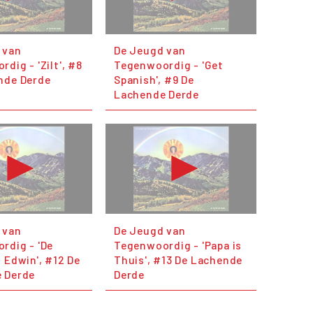
 van
De Jeugd van
dig - 'Zilt', #8
Tegenwoordig - 'Get
nde Derde
Spanish', #9 De
Lachende Derde
 van
De Jeugd van
rdig - 'De
Tegenwoordig - 'Papa is
 Edwin', #12 De
Thuis', #13 De Lachende
 Derde
Derde