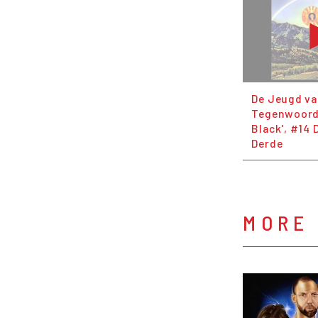
De Jeugd v
Tegenwoordi
Black', #14
Derde
MORE