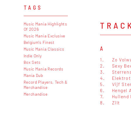
TAGS
TRAC
Music Mania Highlights
Of 2026
Music Mania Exclusive
Belgium's Finest
A
Music Mania Classics
Indie Only
1.
Zo Volw
Box Sets
2.
Sexy Be
Music Mania Records
3.
Sterren
Mania Dub
4.
Elektro
Record Players, Tech &
5.
Vijf Ste
Merchandise
6.
Hengel A
Merchandise
7.
Huilend
8.
Zilt