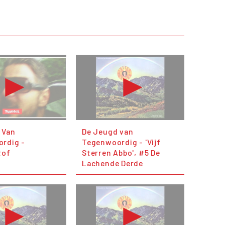
 Van
De Jeugd van
rdig -
Tegenwoordig - 'Vijf
tof
Sterren Abbo', #5 De
Lachende Derde