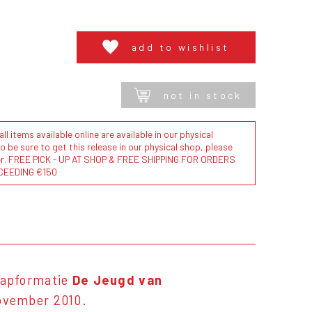
add to wishlist
not in stock
l items available online are available in our physical
to be sure to get this release in our physical shop, please
der. FREE PICK - UP AT SHOP & FREE SHIPPING FOR ORDERS
CEEDING €150
rapformatie
De Jeugd van
november 2010.