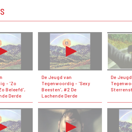
OS
an
De Jeugd van
De Jeugd
g - 'Zo
Tegenwoordig - 'Sexy
Tegenwoo
Zo Beleefd',
Beesten', #2 De
Sterrens
nde Derde
Lachende Derde