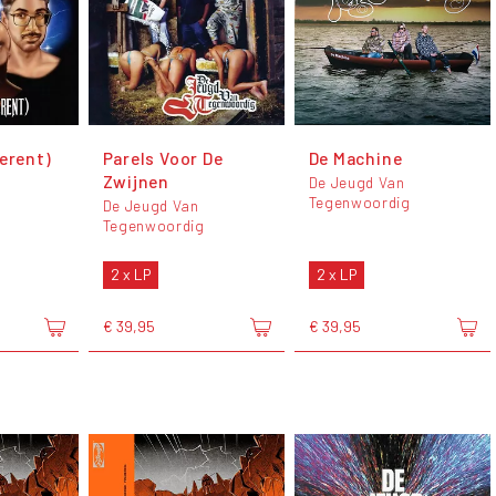
erent)
Parels Voor De
De Machine
Zwijnen
De Jeugd Van
Tegenwoordig
De Jeugd Van
Tegenwoordig
2 x LP
2 x LP
€ 39,95
€ 39,95