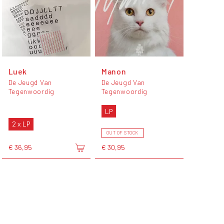
Luek
Manon
De Jeugd Van
De Jeugd Van
Tegenwoordig
Tegenwoordig
LP
2 x LP
OUT OF STOCK
€ 36,95
€ 30,95