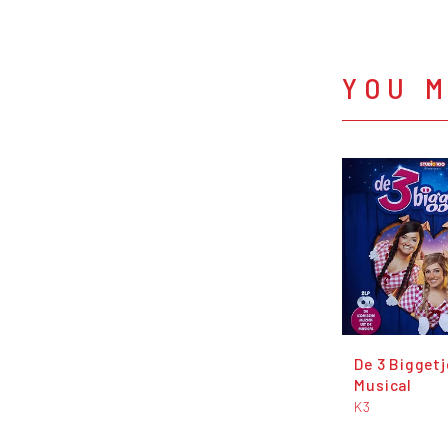
YOU M
De 3 Biggetj
Musical
K3