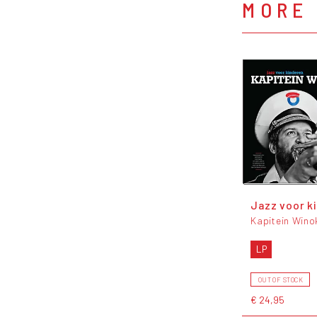
MORE 
Jazz voor k
Kapitein Wino
LP
OUT OF STOCK
€ 24,95