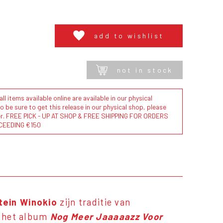
add to wishlist
not in stock
l items available online are available in our physical
to be sure to get this release in our physical shop, please
der. FREE PICK - UP AT SHOP & FREE SHIPPING FOR ORDERS
CEEDING €150
tein Winokio
zijn traditie van
n het album
Nog Meer Jaaaaazz Voor