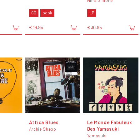
Nina Simone
CD
book
LP
€ 19,95
€ 30,95
Attica Blues
Le Monde Fabuleux
Des Yamasuki
Archie Shepp
Yamasuki