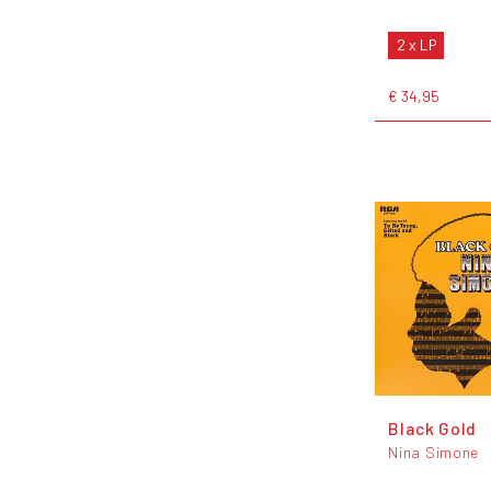
2 x LP
€ 34,95
Black Gold
Nina Simone