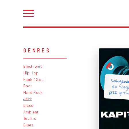
GENRES
Electronic
Hip Hop
Swingende
en toega
Funk / Soul
Rock
jazz getin
Hard Rock
Jazz
Disco
Ambient
Techno
Blues