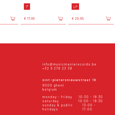
7"
LP
€ 17,95
€ 29,95
info@musicmaniarecords.be
+32 9 278 23 38
sint-pietersnieuwstraat 19
9000 ghent
belgium
monday - friday
10:30 - 18:30
saturday
10:00 - 18:30
sunday & public
13:00 -
holidays
17:00