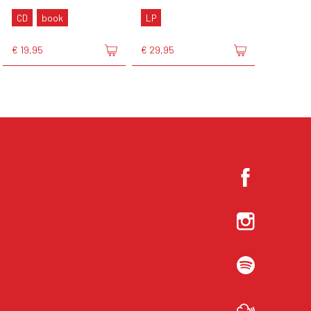
CD
book
LP
€ 19,95
€ 29,95