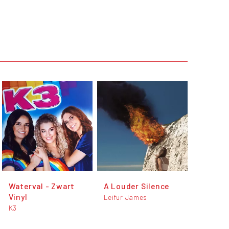
Waterval - Zwart
A Louder Silence
Vinyl
Leifur James
K3