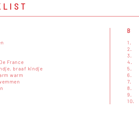
KLIST
B
en
1.
2.
3.
 De France
4.
ndje, braaf kindje
5.
arm warm
6.
zwemmen
7.
jn
8.
9.
10.