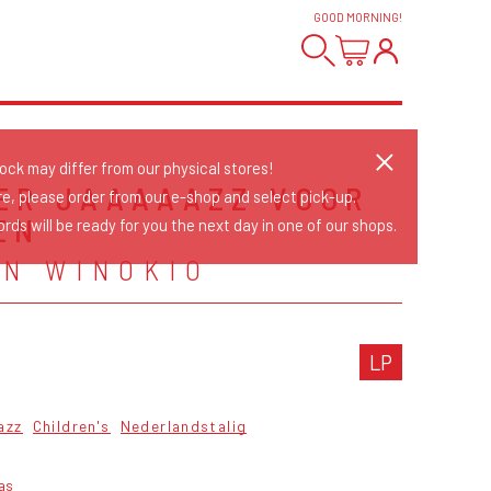
GOOD MORNING
!
tock may differ from our physical stores!
ER JAAAAAZZ VOOR
re, please order from our e-shop and select pick-up.
EN
rds will be ready for you the next day in one of our shops.
IN WINOKIO
LP
azz
Children's
Nederlandstalig
as