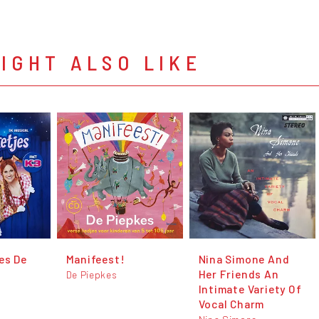
IGHT ALSO LIKE
es De
Manifeest!
Nina Simone And
Her Friends An
De Piepkes
Intimate Variety Of
Vocal Charm