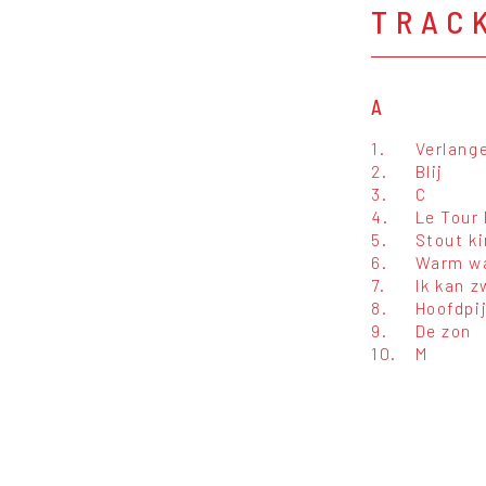
TRAC
A
1.
Verlang
2.
Blij
3.
C
4.
Le Tour
5.
Stout ki
6.
Warm w
7.
Ik kan 
8.
Hoofdpi
9.
De zon
10.
M