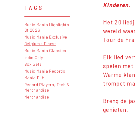
Kinderen.
TAGS
Met 20 lied
Music Mania Highlights
Of 2026
wereld waar
Music Mania Exclusive
Tour de Fra
Belgium's Finest
Music Mania Classics
Elk lied ver
Indie Only
Box Sets
spelen met
Music Mania Records
Warme klank
Mania Dub
trompet mak
Record Players, Tech &
Merchandise
Merchandise
Breng de ja
genieten.