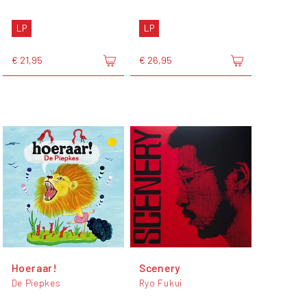
LP
LP
€ 21,95
€ 26,95
Hoeraar!
Scenery
De Piepkes
Ryo Fukui