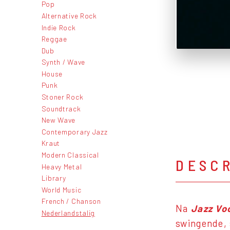
Pop
Alternative Rock
Indie Rock
Reggae
Dub
Synth / Wave
House
Punk
Stoner Rock
Soundtrack
New Wave
Contemporary Jazz
Kraut
Modern Classical
DESC
Heavy Metal
Library
World Music
French / Chanson
Na
Jazz Vo
Nederlandstalig
swingende, 