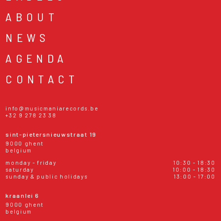
ABOUT
NEWS
AGENDA
CONTACT
info@musicmaniarecords.be
+32 9 278 23 38
sint-pietersnieuwstraat 19
9000 ghent
belgium
monday - friday
10:30 - 18:30
saturday
10:00 - 18:30
sunday & public holidays
13:00 - 17:00
kraanlei 6
9000 ghent
belgium