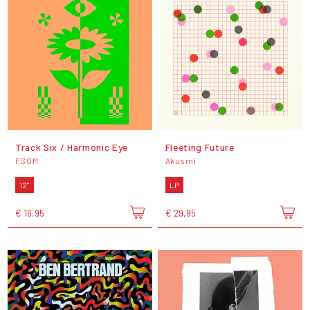
Track Six / Harmonic Eye
Fleeting Future
FSOM
Akusmi
12"
LP
€ 16,95
€ 29,95