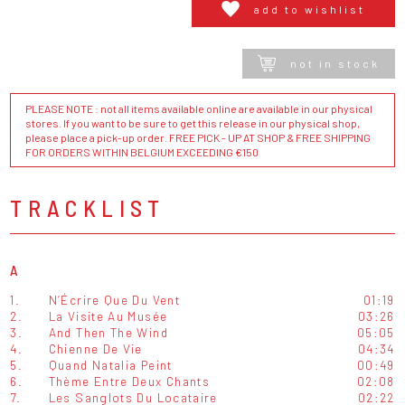
add to wishlist
not in stock
PLEASE NOTE : not all items available online are available in our physical
stores. If you want to be sure to get this release in our physical shop,
please place a pick-up order. FREE PICK - UP AT SHOP & FREE SHIPPING
FOR ORDERS WITHIN BELGIUM EXCEEDING €150
TRACKLIST
A
1.
N’Écrire Que Du Vent
01:19
2.
La Visite Au Musée
03:26
3.
And Then The Wind
05:05
4.
Chienne De Vie
04:34
5.
Quand Natalia Peint
00:49
6.
Thème Entre Deux Chants
02:08
7.
Les Sanglots Du Locataire
02:22