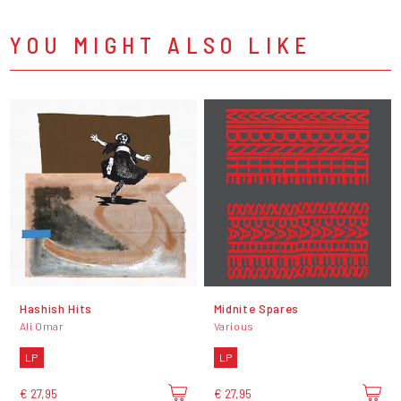
YOU MIGHT ALSO LIKE
Hashish Hits
Midnite Spares
Ali Omar
Various
LP
LP
€ 27,95
€ 27,95