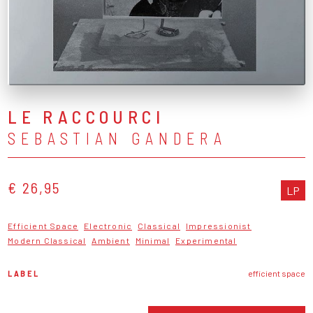
LE RACCOURCI
SEBASTIAN GANDERA
€ 26,95
LP
Efficient Space
Electronic
Classical
Impressionist
Modern Classical
Ambient
Minimal
Experimental
LABEL
efficient space