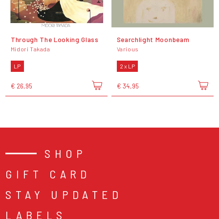
Through The Looking Glass
Searchlight Moonbeam
Midori Takada
Various
LP
2 x LP
€ 26,95
€ 34,95
SHOP
GIFT CARD
STAY UPDATED
LABELS