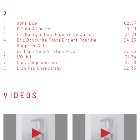
B
1.
John Doe
02:57
2.
C'Était À L’Aube
01:11
3.
Le Dialogue Des Joueurs De Cartes
03:31
4.
Et L'Obscurité Toute Entière Pour Me
04:25
Rappeler Cela
5.
Le Train Ne S'Arrêtera Plus
02:55
6.
L'Oubli
01:34
7.
Chryséléphantines
02:16
8.
D'Un Pas Chancelant
02:33
VIDEOS