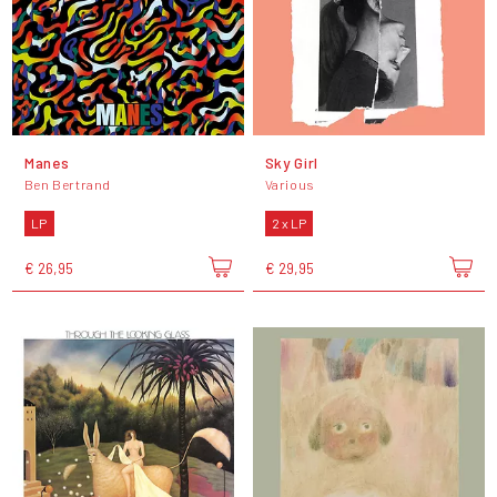
Manes
Sky Girl
Ben Bertrand
Various
LP
2 x LP
€ 26,95
€ 29,95