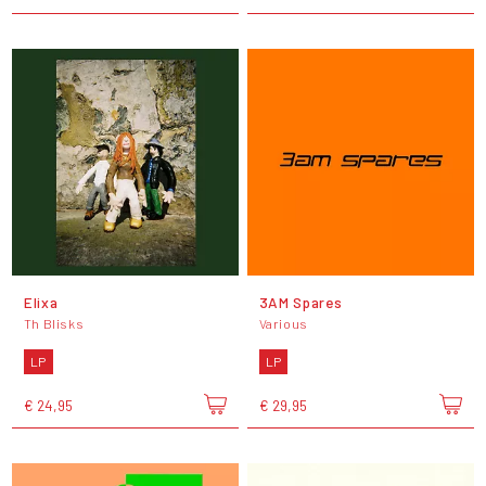
Elixa
3AM Spares
Th Blisks
Various
LP
LP
€ 24,95
€ 29,95