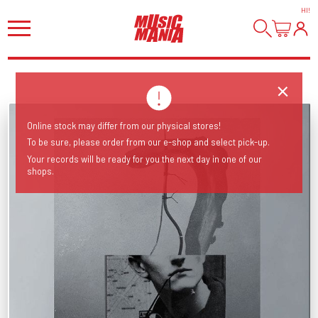
HI
!
Online stock may differ from our physical stores!
To be sure, please order from our e-shop and select pick-up.
Your records will be ready for you the next day in one of our
shops.