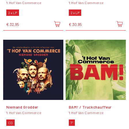
't Hof Van Commerce
't Hof Van Commerce
2 x LP
2 x LP
€ 32,95
€ 30,95
Niemand Grodder
BAM! / Truckchauffeur
't Hof Van Commerce
't Hof Van Commerce
CD
7"