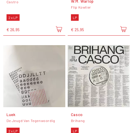
W.M. Warlop
Castro
Flip Kowlier
2 x LP
LP
€ 26,95
€ 25,95
Luek
Casco
De Jeugd Van Tegenwoordig
Brihang
2 x LP
LP