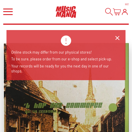
HI
!
Online stock may differ from our physical stores!
To be sure, please order from our e-shop and select pick-up.
Your records will be ready for you the next day in one of our
shops.