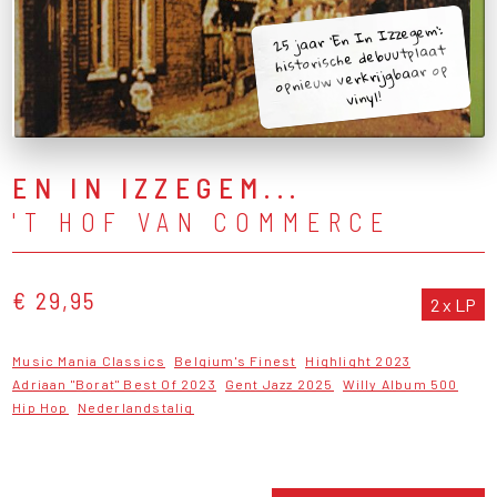
25 jaar 'En In Izzegem':
historische debuutplaat
opnieuw verkrijgbaar op
vinyl!
EN IN IZZEGEM...
'T HOF VAN COMMERCE
€ 29,95
2 x LP
Music Mania Classics
Belgium's Finest
Highlight 2023
Adriaan "Borat" Best Of 2023
Gent Jazz 2025
Willy Album 500
Hip Hop
Nederlandstalig