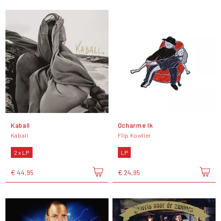
Kaball
Ocharme Ik
Kaball
Flip Kowlier
2 x LP
LP
€ 44,95
€ 24,95