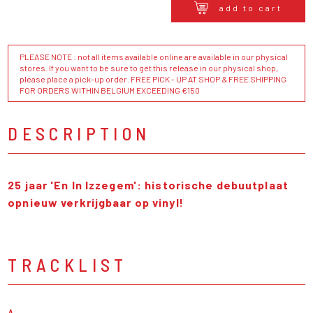
add to cart
PLEASE NOTE : not all items available online are available in our physical
stores. If you want to be sure to get this release in our physical shop,
please place a pick-up order. FREE PICK - UP AT SHOP & FREE SHIPPING
FOR ORDERS WITHIN BELGIUM EXCEEDING €150
DESCRIPTION
25 jaar 'En In Izzegem': historische debuutplaat
opnieuw verkrijgbaar op vinyl!
TRACKLIST
A