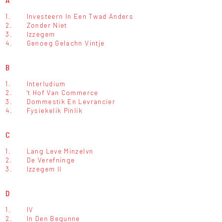
1.
Investeern In Een Twad Anders
2.
Zonder Niet
3.
Izzegem
4.
Genoeg Gelachn Vintje
B
1.
Interludium
2.
't Hof Van Commerce
3.
Dommestik En Levrancier
4.
Fysiekelik Pinlik
C
1.
Lang Leve Minzelvn
2.
De Verefninge
3.
Izzegem II
D
1.
IV
2.
In Den Begunne