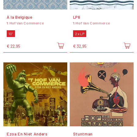
À la Belgique
LP6
't Hof Van Commerce
't Hof Van Commerce
10"
2 x LP
€ 22,95
€ 32,95
Ezoa En Niet Anders
Stuntman