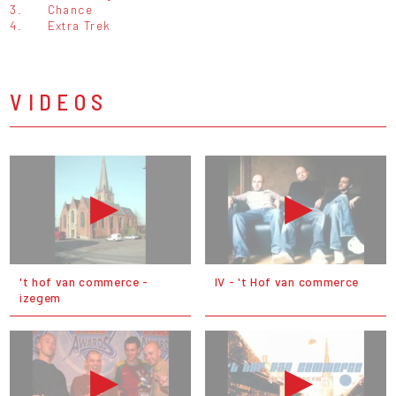
3.
Chance
4.
Extra Trek
VIDEOS
't hof van commerce -
IV - 't Hof van commerce
izegem