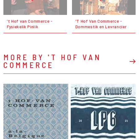
't Hof van Commerce -
'T Hof Van Commerce -
Fysiekelik Pinlik
Dommestik en Levrancier
MORE BY 'T HOF VAN
COMMERCE