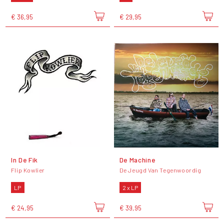
€ 36,95
€ 29,95
In De Fik
De Machine
Flip Kowlier
De Jeugd Van Tegenwoordig
LP
2 x LP
€ 24,95
€ 39,95