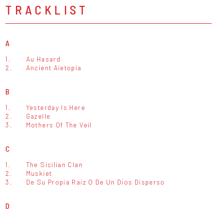
TRACKLIST
A
1.
Au Hasard
2.
Ancient Aietopia
B
1.
Yesterday Is Here
2.
Gazelle
3.
Mothers Of The Veil
C
1.
The Sicilian Clan
2.
Muskiet
3.
De Su Propia Raiz O De Un Dios Disperso
D