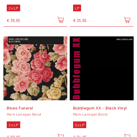
2 x LP
LP
€ 39,95
€ 25,95
Blues Funeral
Bubblegum XX - Black Vinyl
Mark Lanegan Band
Mark Lanegan Band
2 x LP
2 x LP