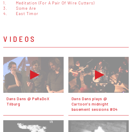
1.
Meditation (For A Pair Of Wire Cutters)
3.
Some Are
4.
East Timor
VIDEOS
Dans Dans @ PaRaDoX
Dans Dans plays @
Tilburg
Cartoon's midnight
basement sessions #04