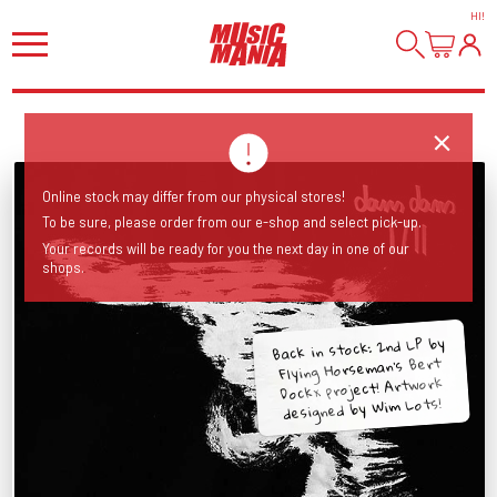
HI
!
Online stock may differ from our physical stores!
To be sure, please order from our e-shop and select pick-up.
Your records will be ready for you the next day in one of our
shops.
Back in stock: 2nd LP by
Flying Horseman's Bert
Dockx project! Artwork
designed by Wim Lots!