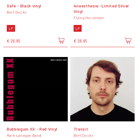
Safe - Black vinyl
Anaesthesia -Limited Silver
Vinyl
Bert Dockx
Flying Horseman
LP
LP
€ 26,95
€ 28,95
Bubblegum XX - Red Vinyl
Transit
Mark Lanegan Band
Bert Dockx