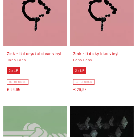
Zink - ltd crystal clear vinyl
Zink - ltd sky blue vinyl
Dans Dans
Dans Dans
2 x LP
2 x LP
OUT OF STOCK
OUT OF STOCK
€ 29,95
€ 29,95