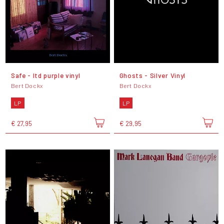
Safe - ltd purple vinyl
Ghosts - Silver Vinyl
Bert Dockx
Bert Dockx
LP
LP
€ 27,95
€ 29,95