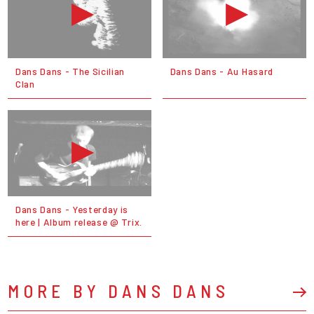
Dans Dans - The Sicilian
Dans Dans - Au Hasard
Clan
Dans Dans - Yesterday is
here | Album release @ Trix.
MORE BY DANS DANS