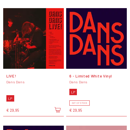
LIVE!
6 - Limited White Vinyl
Dans Dans
Dans Dans
LP
LP
OUT OF STOCK
€ 29,95
€ 29,95