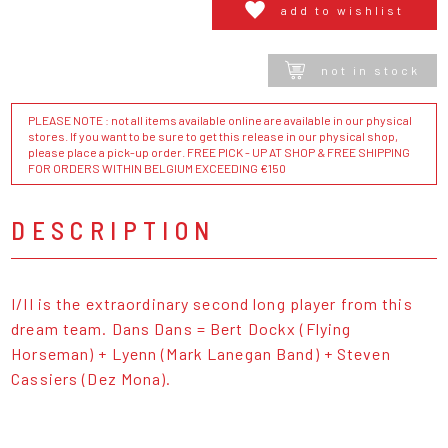
add to wishlist
not in stock
PLEASE NOTE : not all items available online are available in our physical
stores. If you want to be sure to get this release in our physical shop,
please place a pick-up order. FREE PICK - UP AT SHOP & FREE SHIPPING
FOR ORDERS WITHIN BELGIUM EXCEEDING €150
DESCRIPTION
I/II is the extraordinary second long player from this
dream team. Dans Dans = Bert Dockx (Flying
Horseman) + Lyenn (Mark Lanegan Band) + Steven
Cassiers (Dez Mona).