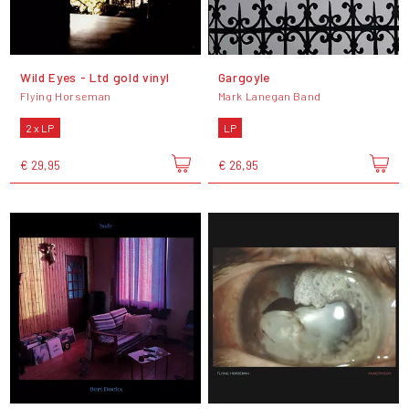
Wild Eyes - Ltd gold vinyl
Gargoyle
Flying Horseman
Mark Lanegan Band
2 x LP
LP
€ 29,95
€ 26,95