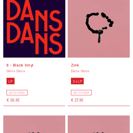
6 - Black Vinyl
Zink
Dans Dans
Dans Dans
LP
2 x LP
OUT OF STOCK
OUT OF STOCK
€ 26,95
€ 27,95