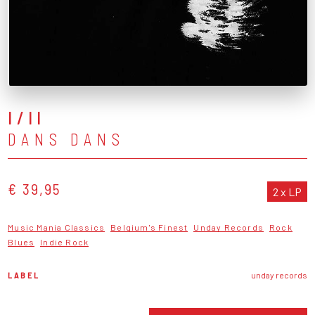
I/II
DANS DANS
€ 39,95
2 x LP
Music Mania Classics
Belgium's Finest
Unday Records
Rock
Blues
Indie Rock
LABEL
unday records