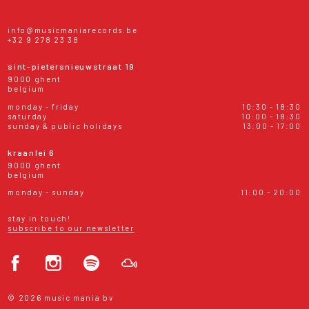
info@musicmaniarecords.be
+32 9 278 23 38
sint-pietersnieuwstraat 19
9000 ghent
belgium
monday - friday
10:30 - 18:30
saturday
10:00 - 18:30
sunday & public holidays
13:00 - 17:00
kraanlei 6
9000 ghent
belgium
monday - sunday
11:00 - 20:00
stay in touch!
subscribe to our newsletter
© 2026 music mania bv