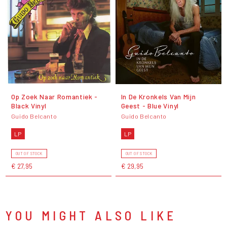
Op Zoek Naar Romantiek -
In De Kronkels Van Mijn
Black Vinyl
Geest - Blue Vinyl
Guido Belcanto
Guido Belcanto
LP
LP
OUT OF STOCK
OUT OF STOCK
€ 27,95
€ 29,95
YOU MIGHT ALSO LIKE