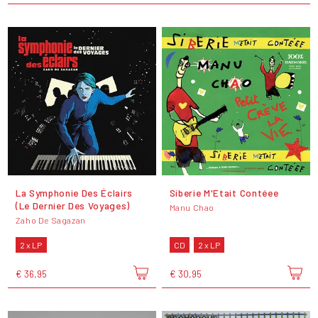
La Symphonie Des Éclairs
Siberie M'Etait Contéee
(Le Dernier Des Voyages)
Manu Chao
Zaho De Sagazan
2 x LP
CD
2 x LP
€ 36,95
€ 30,95