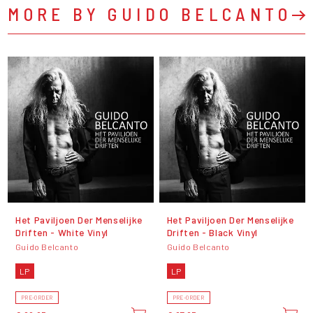
MORE BY GUIDO BELCANTO
Het Paviljoen Der Menselijke
Het Paviljoen Der Menselijke
Driften - White Vinyl
Driften - Black Vinyl
Guido Belcanto
Guido Belcanto
LP
LP
PRE-ORDER
PRE-ORDER