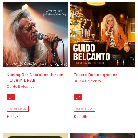
Koning Der Gebroken Harten
Tedere Baldadigheden
- Live In De AB
Guido Belcanto
Guido Belcanto
LP
LP
OUT OF STOCK
OUT OF STOCK
€ 24,95
€ 36,95