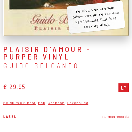
Reissue van het 3de
album van de keizer van
het Vlaamse lied. 1ste
keer op vinyl!
PLAISIR D'AMOUR -
PURPER VINYL
GUIDO BELCANTO
€ 29,95
LP
Belgium's Finest
Pop
Chanson
Levenslied
LABEL
starman records