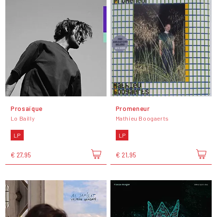
Prosaïque
Promeneur
Lo Bailly
Mathieu Boogaerts
LP
LP
€ 27,95
€ 21,95