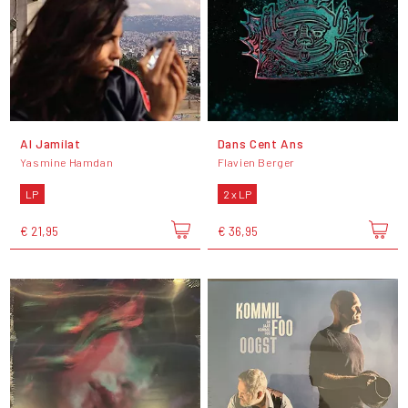
Al Jamílat
Dans Cent Ans
Yasmine Hamdan
Flavien Berger
LP
2 x LP
€ 21,95
€ 36,95