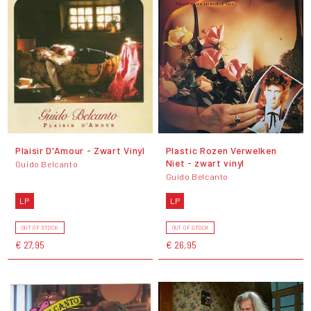
Plaisir D'Amour - Zwart Vinyl
Plastic Rozen Verwelken
Niet - zwart vinyl
Guido Belcanto
Guido Belcanto
LP
LP
OUT OF STOCK
OUT OF STOCK
€ 27,95
€ 26,95