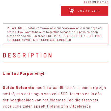
1 per customer
add to cart
PLEASE NOTE : not all items available online are available in our physical
stores. If you want to be sure to get this release in our physical shop,
please place a pick-up order. FREE PICK - UP AT SHOP & FREE SHIPPING
FOR ORDERS WITHIN BELGIUM EXCEEDING €150
DESCRIPTION
Limited Purper vinyl
Guido Belcanto
heeft totaal 15 studio-albums op zijn
actief, een catalogus van zo’n 300 liederen en is één
der boegbeelden van het Vlaamse lied die steevast
voor volle zalen speelt tijdens zijn uitgebreide