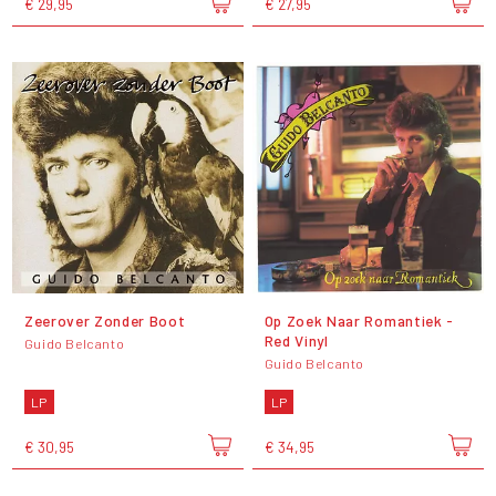
€ 29,95
€ 27,95
Zeerover Zonder Boot
Op Zoek Naar Romantiek -
Red Vinyl
Guido Belcanto
Guido Belcanto
LP
LP
€ 30,95
€ 34,95