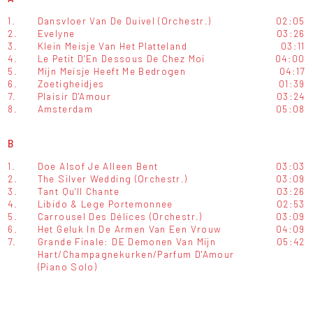
1.
Dansvloer Van De Duivel (Orchestr.)
02:05
2.
Evelyne
03:26
3.
Klein Meisje Van Het Platteland
03:11
4.
Le Petit D'En Dessous De Chez Moi
04:00
5.
Mijn Meisje Heeft Me Bedrogen
04:17
6.
Zoetigheidjes
01:39
7.
Plaisir D'Amour
03:24
8.
Amsterdam
05:08
B
1.
Doe Alsof Je Alleen Bent
03:03
2.
The Silver Wedding (Orchestr.)
03:09
3.
Tant Qu'Il Chante
03:26
4.
Libido & Lege Portemonnee
02:53
5.
Carrousel Des Délices (Orchestr.)
03:09
6.
Het Geluk In De Armen Van Een Vrouw
04:09
7.
Grande Finale: DE Demonen Van Mijn
05:42
Hart/Champagnekurken/Parfum D'Amour
(Piano Solo)