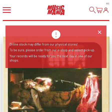
HI
!
Online stock may differ from our physical stores!
To be sure, please order from our e-shop and select pick-up.
Your records will be ready for you the next day in one of our
shops.