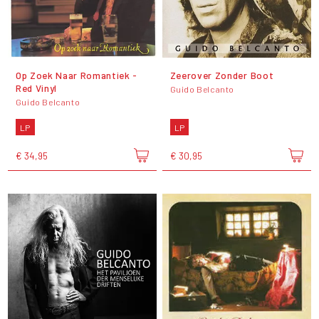
Op Zoek Naar Romantiek -
Zeerover Zonder Boot
Red Vinyl
Guido Belcanto
Guido Belcanto
LP
LP
€ 34,95
€ 30,95