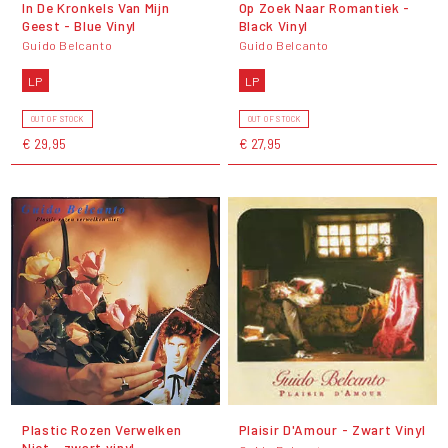
In De Kronkels Van Mijn
Op Zoek Naar Romantiek -
Geest - Blue Vinyl
Black Vinyl
Guido Belcanto
Guido Belcanto
LP
LP
OUT OF STOCK
OUT OF STOCK
€ 29,95
€ 27,95
Plastic Rozen Verwelken
Plaisir D'Amour - Zwart Vinyl
Niet - zwart vinyl