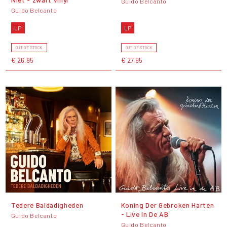
Guido Belcanto
Guido Belcanto
LP
LP
OUT OF STOCK
OUT OF STOCK
€ 26,95
€ 27,95
Tedere Baldadigheden
Koning Der Gebroken Harten
- Live In De AB
Guido Belcanto
Guido Belcanto