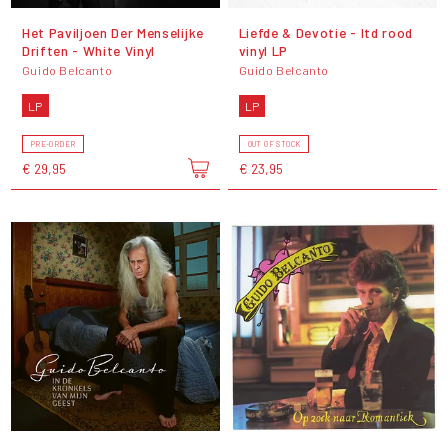
Het Paviljoen Der Menselijke
Liefde & Devotie - ltd rood
Driften - White Vinyl
vinyl LP
Guido Belcanto
Guido Belcanto
LP
LP
PRE-ORDER
OUT OF STOCK
€ 29,95
€ 23,95