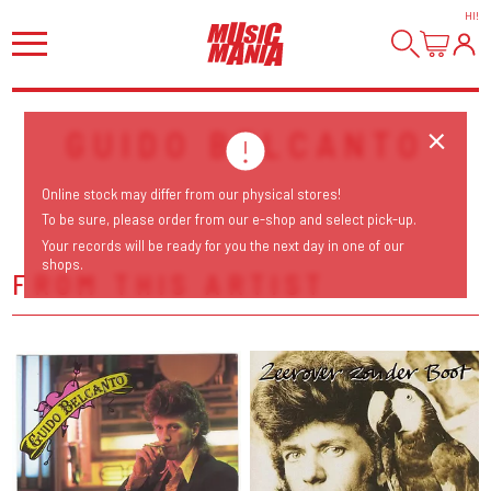
HI
!
GUIDO BELCANTO
Online stock may differ from our physical stores!
To be sure, please order from our e-shop and select pick-up.
Your records will be ready for you the next day in one of our
shops.
FROM THIS ARTIST