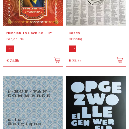
Mundian To Bach Ke - 12"
Casco
Panjabi MC
Brihang
12"
LP
€ 23,95
€ 29,95