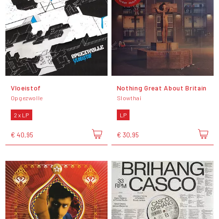
Vloeistof
Nothing Great About Britain
Opgezwolle
Slowthai
2 x LP
LP
€ 40,95
€ 30,95