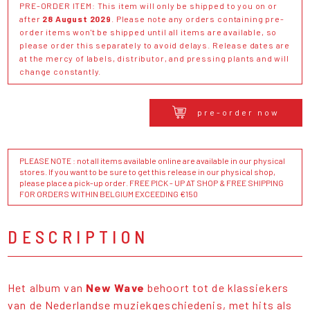
PRE-ORDER ITEM: This item will only be shipped to you on or
after
28 August 2029
. Please note any orders containing pre-
order items won't be shipped until all items are available, so
please order this separately to avoid delays. Release dates are
at the mercy of labels, distributor, and pressing plants and will
change constantly.
pre-order now
PLEASE NOTE : not all items available online are available in our physical
stores. If you want to be sure to get this release in our physical shop,
please place a pick-up order. FREE PICK - UP AT SHOP & FREE SHIPPING
FOR ORDERS WITHIN BELGIUM EXCEEDING €150
DESCRIPTION
Het album van
New Wave
behoort tot de klassiekers
van de Nederlandse muziekgeschiedenis, met hits als