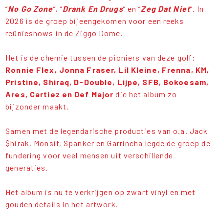
“
No Go Zone
”, “
Drank En Drugs
” en “
Zeg Dat Niet
”. In
2026 is de groep bijeengekomen voor een reeks
reünieshows in de Ziggo Dome.
Het is de chemie tussen de pioniers van deze golf:
Ronnie Flex, Jonna Fraser, Lil Kleine, Frenna, KM,
Pristine, Shiraq, D-Double, Lijpe, SFB, Bokoesam,
Ares, Cartiez en Def Major
die het album zo
bijzonder maakt.
Samen met de legendarische producties van o.a. Jack
$hirak, Monsif, Spanker en Garrincha legde de groep de
fundering voor veel mensen uit verschillende
generaties.
Het album is nu te verkrijgen op zwart vinyl en met
gouden details in het artwork.