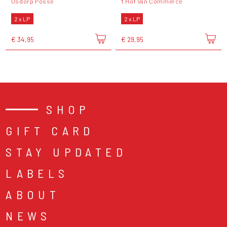
Osdorp Posse
't Hof Van Commerce
2 x LP
2 x LP
€ 34,95
€ 29,95
SHOP
GIFT CARD
STAY UPDATED
LABELS
ABOUT
NEWS