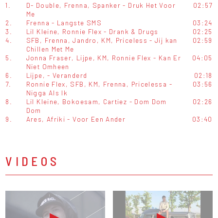
1.
D- Double, Frenna, Spanker - Druk Het Voor
02:57
Me
2.
Frenna - Langste SMS
03:24
3.
Lil Kleine, Ronnie Flex - Drank & Drugs
02:25
4.
SFB, Frenna, Jandro, KM, Priceless - Jij kan
02:59
Chillen Met Me
5.
Jonna Fraser, Lijpe, KM, Ronnie Flex - Kan Er
04:05
Niet Omheen
6.
Lijpe, - Veranderd
02:18
7.
Ronnie Flex, SFB, KM, Frenna, Pricelessa -
03:56
Nigga Als Ik
8.
Lil Kleine, Bokoesam, Cartiez - Dom Dom
02:26
Dom
9.
Ares, Afriki - Voor Een Ander
03:40
VIDEOS