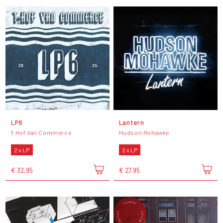
LP6
Lantern
't Hof Van Commerce
Hudson Mohawke
2 x LP
2 x LP
€ 32,95
€ 27,95