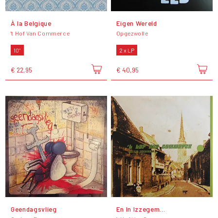
À la Belgique
Eigen Wereld
't Hof Van Commerce
Opgezwolle
10"
2 x LP
€ 22,95
€ 40,95
Geendagsvlieg
En In Izzegem...