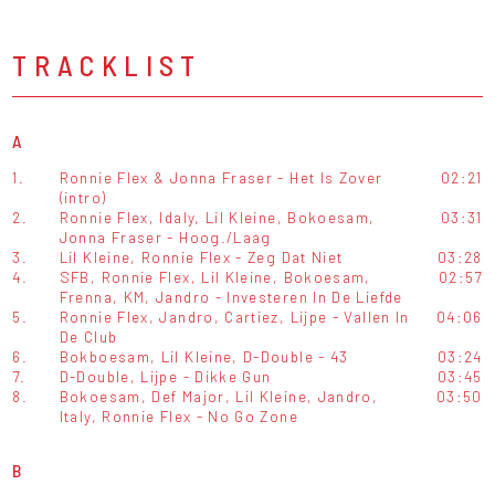
TRACKLIST
A
1.
Ronnie Flex & Jonna Fraser - Het Is Zover
02:21
(intro)
2.
Ronnie Flex, Idaly, Lil Kleine, Bokoesam,
03:31
Jonna Fraser - Hoog./Laag
3.
Lil Kleine, Ronnie Flex - Zeg Dat Niet
03:28
4.
SFB, Ronnie Flex, Lil Kleine, Bokoesam,
02:57
Frenna, KM, Jandro - Investeren In De Liefde
5.
Ronnie Flex, Jandro, Cartiez, Lijpe - Vallen In
04:06
De Club
6.
Bokboesam, Lil Kleine, D-Double - 43
03:24
7.
D-Double, Lijpe - Dikke Gun
03:45
8.
Bokoesam, Def Major, Lil Kleine, Jandro,
03:50
Italy, Ronnie Flex - No Go Zone
B